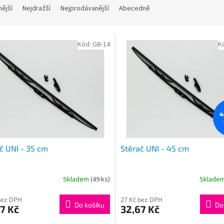
nější
Nejdražší
Nejprodávanější
Abecedně
Kód:
GB-14
K
4
č UNI - 35 cm
Stěrač UNI - 45 cm
Skladem
(49 ks)
Sklade
bez DPH
27 Kč bez DPH
Do košíku
Do
7 Kč
32,67 Kč