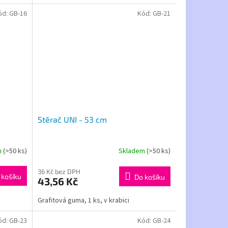
ód:
GB-16
Kód:
GB-21
Stěrač UNI - 53 cm
m
(>50 ks)
Skladem
(>50 ks)
36 Kč bez DPH
 košíku
Do košíku
43,56 Kč
Grafitová guma, 1 ks, v krabici
ód:
GB-23
Kód:
GB-24