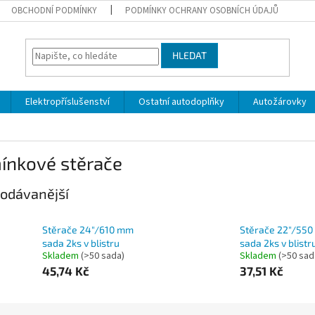
OBCHODNÍ PODMÍNKY
PODMÍNKY OCHRANY OSOBNÍCH ÚDAJŮ
HLEDAT
Elektropříslušenství
Ostatní autodoplňky
Autožárovky
ínkové stěrače
odávanější
Stěrače 24"/610 mm
Stěrače 22"/55
sada 2ks v blistru
sada 2ks v blistr
Skladem
(>50 sada)
Skladem
(>50 sad
45,74 Kč
37,51 Kč