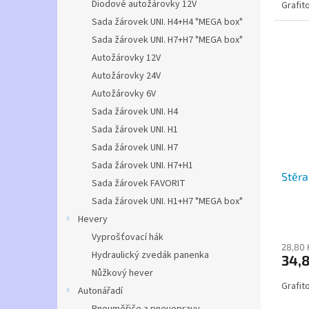
Diodové autožárovky 12V
Grafit
Sada žárovek UNI. H4+H4 "MEGA box"
Sada žárovek UNI. H7+H7 "MEGA box"
Autožárovky 12V
Autožárovky 24V
Autožárovky 6V
Sada žárovek UNI. H4
Sada žárovek UNI. H1
Sada žárovek UNI. H7
Sada žárovek UNI. H7+H1
Stěra
Sada žárovek FAVORIT
Sada žárovek UNI. H1+H7 "MEGA box"
Hevery
Vyprošťovací hák
28,80 
Hydraulický zvedák panenka
34,8
Nůžkový hever
Grafit
Autonářadí