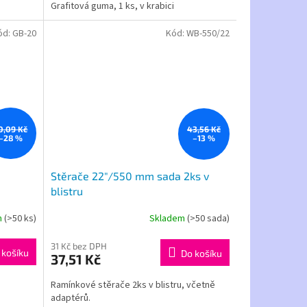
Grafitová guma, 1 ks, v krabici
ód:
GB-20
Kód:
WB-550/22
0,09 Kč
43,56 Kč
–28 %
–13 %
Stěrače 22"/550 mm sada 2ks v
blistru
m
(>50 ks)
Skladem
(>50 sada)
31 Kč bez DPH
 košíku
Do košíku
37,51 Kč
Ramínkové stěrače 2ks v blistru, včetně
adaptérů.