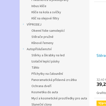
Pneuměřiče a pneuopravy
Inbus klíče
Klíče na kola a svíčky
Klíč na olejové filtry
VÝPRODEJ
Okenní folie samolepící
Stěrače pružné
Klínové řemeny
Autopříslušenství
Stěrky a škrabky na led
Stěra
Izolační lepící pásky
Táhlo
Příchytky na čalounění
Panoramatická přídavná zrcátka
32,40 
39,2
Ochrana dveří
Kosmetika do auta
Grafit
Mycí a kosmetické prostředky pro auta
Výpr
Sluneční clona