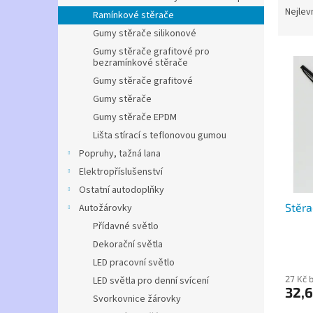
n
a
Nejlev
Ramínkové stěrače
e
z
l
Gumy stěrače silikonové
e
Gumy stěrače grafitové pro
V
n
bezramínkové stěrače
ý
í
Gumy stěrače grafitové
p
p
Gumy stěrače
i
r
s
o
Gumy stěrače EPDM
p
d
Lišta stírací s teflonovou gumou
r
u
Popruhy, tažná lana
o
k
Elektropříslušenství
d
t
Ostatní autodoplňky
u
ů
Stěra
Autožárovky
k
t
Přídavné světlo
ů
Dekorační světla
LED pracovní světlo
27 Kč 
LED světla pro denní svícení
32,6
Svorkovnice žárovky