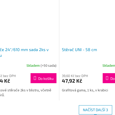
če 24"/610 mm sada 2ks v
Stěrač UNI - 58 cm
ru
Skladem
(>50 sada)
Sklade
Kč bez DPH
39,60 Kč bez DPH
Do košíku
Do
4 Kč
47,92 Kč
ové stěrače 2ks v blistru, včetně
Grafitová guma, 1 ks, v krabici
rů.
NAČÍST DALŠÍ 3