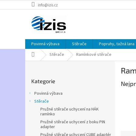
Přejít
info@izis.cz
na
obsah
Povinná výbava
Stěrače
Popruhy, tažná lana
Domů
Stěrače
Ramínkové stěrače
P
Ram
o
Přeskočit
s
Kategorie
kategorie
Nejpr
t
r
Povinná výbava
a
Stěrače
n
Pružné stěrače uchycení na HÁK
n
ramínko
í
Pružné stěrače uchycení z boku PIN
p
adapter
a
Ř
Pružné stěrače uchycení CUBE adaptér