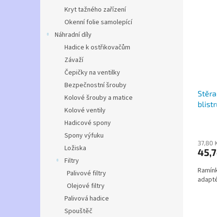
Kryt tažného zařízení
Okenní folie samolepící
Náhradní díly
Hadice k ostřikovačům
Závaží
Čepičky na ventilky
Bezpečnostní šrouby
Stěra
Kolové šrouby a matice
blist
Kolové ventily
Hadicové spony
Spony výfuku
37,80 
Ložiska
45,7
Filtry
Ramínk
Palivové filtry
adapté
Olejové filtry
Palivová hadice
Spouštěč