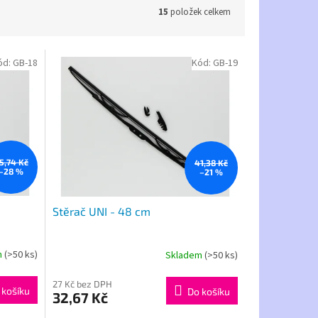
15
položek celkem
ód:
GB-18
Kód:
GB-19
5,74 Kč
41,38 Kč
–28 %
–21 %
Stěrač UNI - 48 cm
m
(>50 ks)
Skladem
(>50 ks)
27 Kč bez DPH
 košíku
Do košíku
32,67 Kč