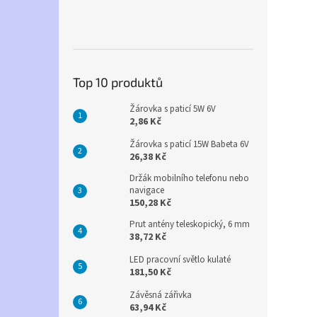
Top 10 produktů
Žárovka s paticí 5W 6V
2,86 Kč
Žárovka s paticí 15W Babeta 6V
26,38 Kč
Držák mobilního telefonu nebo
navigace
150,28 Kč
Prut antény teleskopický, 6 mm
38,72 Kč
LED pracovní světlo kulaté
181,50 Kč
Závěsná zářivka
63,94 Kč