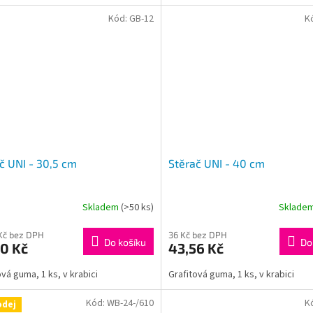
Kód:
GB-12
K
č UNI - 30,5 cm
Stěrač UNI - 40 cm
Skladem
(>50 ks)
Sklade
Kč bez DPH
36 Kč bez DPH
Do košíku
Do
0 Kč
43,56 Kč
ová guma, 1 ks, v krabici
Grafitová guma, 1 ks, v krabici
Kód:
WB-24-/610
K
odej