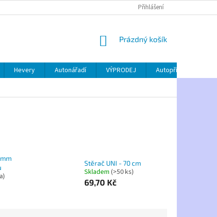
Přihlášení
NÁKUPNÍ
Prázdný košík
KOŠÍK
Hevery
Autonářadí
VÝPRODEJ
Autopříslušenství
0 mm
Stěrač UNI - 70 cm
u
Skladem
(>50 ks)
a)
69,70 Kč