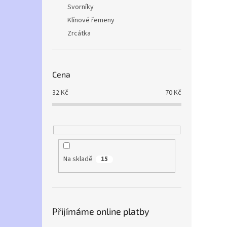
Svorníky
Klínové řemeny
Zrcátka
Cena
32
Kč
70
Kč
Na skladě
15
Přijímáme online platby