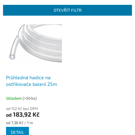
e
n
OTEVŘÍT FILTR
í
p
V
r
ý
o
p
d
i
u
s
k
p
t
r
ů
o
d
Průhledná hadice na
u
ostřikovače balení 25m
k
t
Skladem
(>50 ks)
ů
od 152 Kč bez DPH
183,92 Kč
od
Měrná
od 7,36 Kč / 1 m
cena:
DETAIL