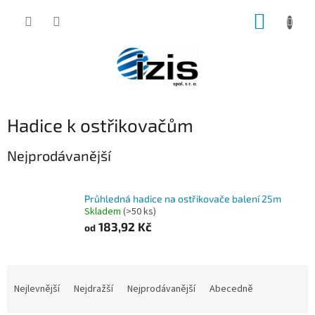
Přejít
NÁKUP
na
obsah
KOŠÍK
Hadice k ostřikovačům
Nejprodávanější
Průhledná hadice na ostřikovače balení 25m
Skladem
(>50 ks)
183,92 Kč
od
Ř
a
Nejlevnější
Nejdražší
Nejprodávanější
Abecedně
z