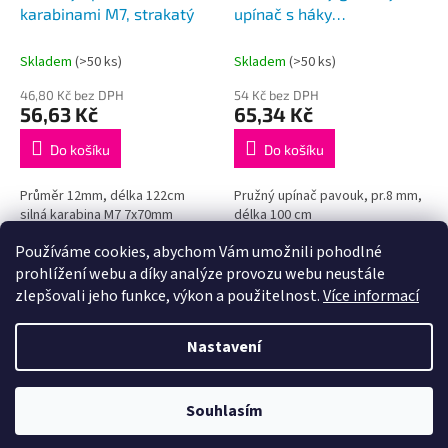
karabinami M7, strakatý
upínač s háky
"PAVOUK",4X100 cm
Skladem
(>50 ks)
Skladem
(>50 ks)
46,80 Kč bez DPH
54 Kč bez DPH
56,63 Kč
65,34 Kč
Do košíku
Do košíku
Průměr 12mm, délka 122cm
Pružný upínač pavouk, pr.8 mm,
silná karabina M7 7x70mm
délka 100 cm
Používáme cookies, abychom Vám umožnili pohodlné
4
položek celkem
O
prohlížení webu a díky analýze provozu webu neustále
v
zlepšovali jeho funkce, výkon a použitelnost.
Více informací
l
Z
á
á
Nastavení
d
Vytvořil Shoptet
p
a
a
c
t
í
Souhlasím
Copyright 2026
IZIS Auto
. Všechna práva vyhrazena.
í
p
r