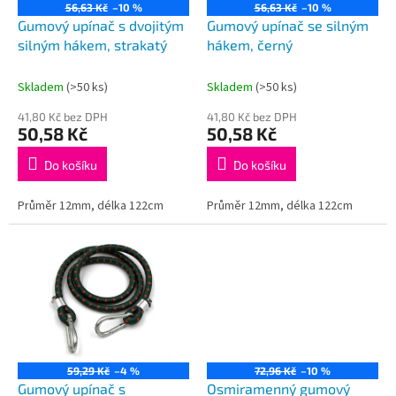
o
56,63 Kč
–10 %
56,63 Kč
–10 %
d
Gumový upínač s dvojitým
Gumový upínač se silným
u
silným hákem, strakatý
hákem, černý
k
t
Skladem
(>50 ks)
Skladem
(>50 ks)
ů
41,80 Kč bez DPH
41,80 Kč bez DPH
50,58 Kč
50,58 Kč
Do košíku
Do košíku
Průměr 12mm, délka 122cm
Průměr 12mm, délka 122cm
59,29 Kč
–4 %
72,96 Kč
–10 %
Gumový upínač s
Osmiramenný gumový