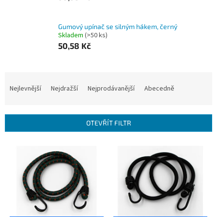
Gumový upínač se silným hákem, černý
Skladem
(>50 ks)
50,58 Kč
Ř
a
Nejlevnější
Nejdražší
Nejprodávanější
Abecedně
z
e
n
OTEVŘÍT FILTR
í
p
V
r
ý
o
p
d
i
u
s
k
p
t
r
ů