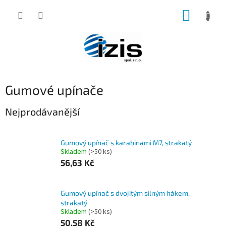
Přejít
NÁKUP
na
obsah
KOŠÍK
Gumové upínače
Nejprodávanější
Gumový upínač s karabinami M7, strakatý
Skladem
(>50 ks)
56,63 Kč
Gumový upínač s dvojitým silným hákem,
strakatý
Skladem
(>50 ks)
50,58 Kč