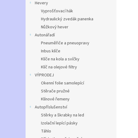
Hevery
Vyprošťovací hák
Hydraulický zvedák panenka
Nůžkový hever
Autonářadí
Pneuměřiče a pneuopravy
Inbus klíče
Klíče na kola a svíčky
Klíč na olejové filtry
VÝPRODEJ
Okenní folie samolepící
Stěrače pružné
Klínové řemeny
Autopříslušenství
Stěrky a škrabky na led
Izolační lepící pásky
Táhlo