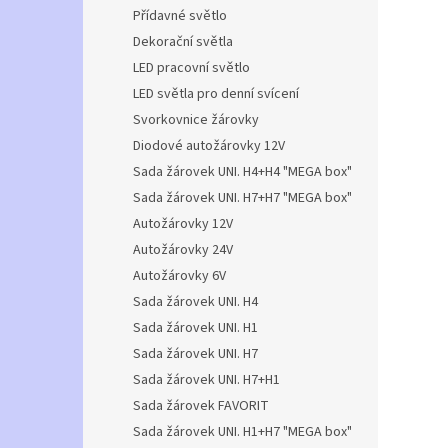
n
Přídavné světlo
e
Dekorační světla
l
LED pracovní světlo
LED světla pro denní svícení
Svorkovnice žárovky
Diodové autožárovky 12V
Sada žárovek UNI. H4+H4 "MEGA box"
Sada žárovek UNI. H7+H7 "MEGA box"
Autožárovky 12V
Autožárovky 24V
Autožárovky 6V
Sada žárovek UNI. H4
Sada žárovek UNI. H1
Sada žárovek UNI. H7
Sada žárovek UNI. H7+H1
Sada žárovek FAVORIT
Sada žárovek UNI. H1+H7 "MEGA box"