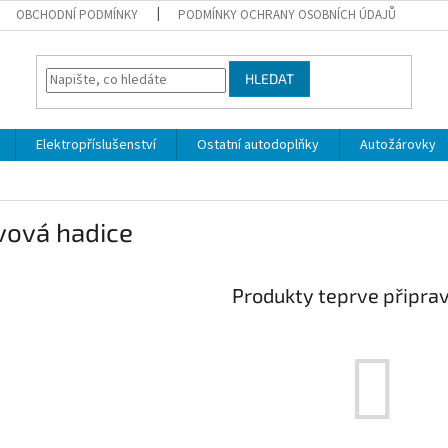
OBCHODNÍ PODMÍNKY
PODMÍNKY OCHRANY OSOBNÍCH ÚDAJŮ
HLEDAT
Elektropříslušenství
Ostatní autodoplňky
Autožárovky
vová hadice
Produkty teprve připra