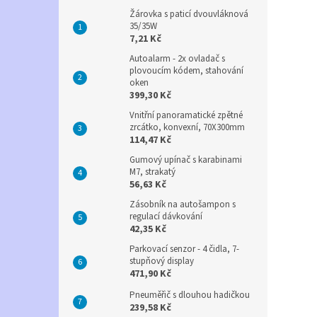
Žárovka s paticí dvouvláknová
35/35W
7,21 Kč
Autoalarm - 2x ovladač s
plovoucím kódem, stahování
oken
399,30 Kč
Vnitřní panoramatické zpětné
zrcátko, konvexní, 70X300mm
114,47 Kč
Gumový upínač s karabinami
M7, strakatý
56,63 Kč
Zásobník na autošampon s
regulací dávkování
42,35 Kč
Parkovací senzor - 4 čidla, 7-
stupňový display
471,90 Kč
Pneuměřič s dlouhou hadičkou
239,58 Kč