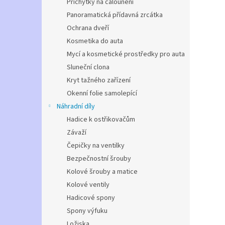
Příchytky na čalounění
Panoramatická přídavná zrcátka
Ochrana dveří
Kosmetika do auta
Mycí a kosmetické prostředky pro auta
Sluneční clona
Kryt tažného zařízení
Okenní folie samolepící
Náhradní díly
Hadice k ostřikovačům
Závaží
Čepičky na ventilky
Bezpečnostní šrouby
Kolové šrouby a matice
Kolové ventily
Hadicové spony
Spony výfuku
Ložiska