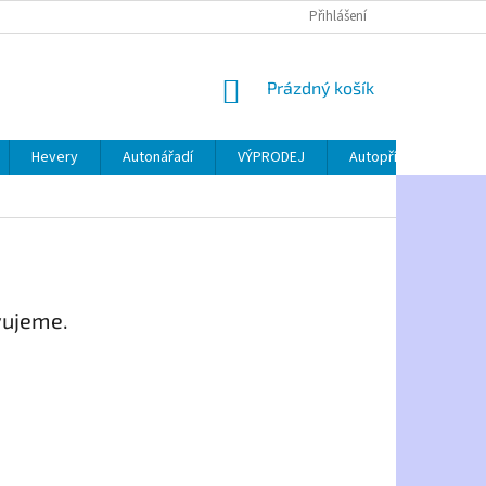
Přihlášení
NÁKUPNÍ
Prázdný košík
KOŠÍK
Hevery
Autonářadí
VÝPRODEJ
Autopříslušenství
vujeme.