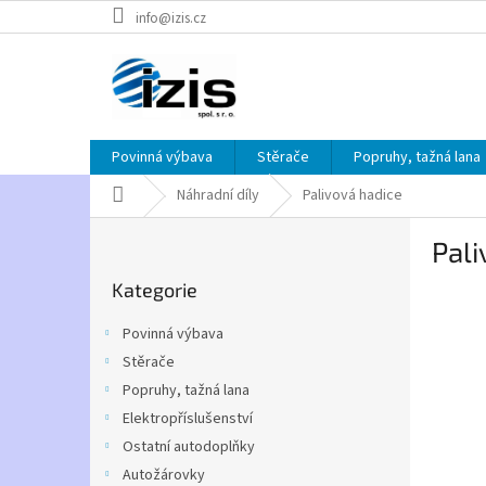
Přejít
info@izis.cz
na
obsah
Povinná výbava
Stěrače
Popruhy, tažná lana
Domů
Náhradní díly
Palivová hadice
P
Pali
o
Přeskočit
s
Kategorie
kategorie
t
r
Povinná výbava
a
Stěrače
n
Popruhy, tažná lana
n
í
Elektropříslušenství
p
Ostatní autodoplňky
a
Autožárovky