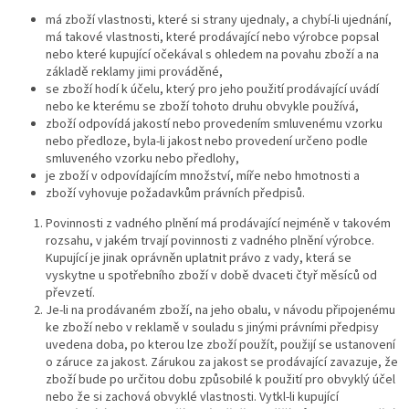
má zboží vlastnosti, které si strany ujednaly, a chybí-li ujednání,
má takové vlastnosti, které prodávající nebo výrobce popsal
nebo které kupující očekával s ohledem na povahu zboží a na
základě reklamy jimi prováděné,
se zboží hodí k účelu, který pro jeho použití prodávající uvádí
nebo ke kterému se zboží tohoto druhu obvykle používá,
zboží odpovídá jakostí nebo provedením smluvenému vzorku
nebo předloze, byla-li jakost nebo provedení určeno podle
smluveného vzorku nebo předlohy,
je zboží v odpovídajícím množství, míře nebo hmotnosti a
zboží vyhovuje požadavkům právních předpisů.
Povinnosti z vadného plnění má prodávající nejméně v takovém
rozsahu, v jakém trvají povinnosti z vadného plnění výrobce.
Kupující je jinak oprávněn uplatnit právo z vady, která se
vyskytne u spotřebního zboží v době dvaceti čtyř měsíců od
převzetí.
Je-li na prodávaném zboží, na jeho obalu, v návodu připojenému
ke zboží nebo v reklamě v souladu s jinými právními předpisy
uvedena doba, po kterou lze zboží použít, použijí se ustanovení
o záruce za jakost. Zárukou za jakost se prodávající zavazuje, že
zboží bude po určitou dobu způsobilé k použití pro obvyklý účel
nebo že si zachová obvyklé vlastnosti. Vytkl-li kupující