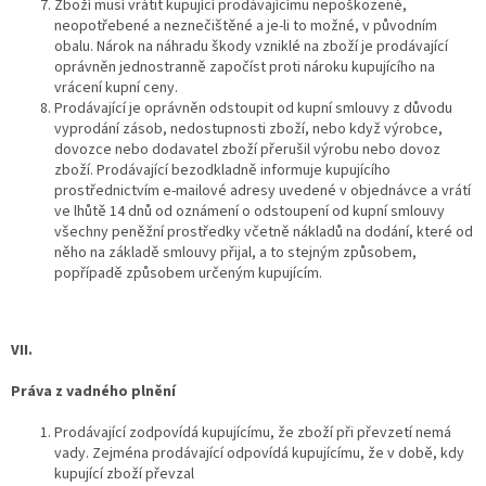
Zboží musí vrátit kupující prodávajícímu nepoškozené,
neopotřebené a neznečištěné a je-li to možné, v původním
obalu. Nárok na náhradu škody vzniklé na zboží je prodávající
oprávněn jednostranně započíst proti nároku kupujícího na
vrácení kupní ceny.
Prodávající je oprávněn odstoupit od kupní smlouvy z důvodu
vyprodání zásob, nedostupnosti zboží, nebo když výrobce,
dovozce nebo dodavatel zboží přerušil výrobu nebo dovoz
zboží. Prodávající bezodkladně informuje kupujícího
prostřednictvím e-mailové adresy uvedené v objednávce a vrátí
ve lhůtě 14 dnů od oznámení o odstoupení od kupní smlouvy
všechny peněžní prostředky včetně nákladů na dodání, které od
něho na základě smlouvy přijal, a to stejným způsobem,
popřípadě způsobem určeným kupujícím.
VII.
Práva z vadného plnění
Prodávající zodpovídá kupujícímu, že zboží při převzetí nemá
vady. Zejména prodávající odpovídá kupujícímu, že v době, kdy
kupující zboží převzal