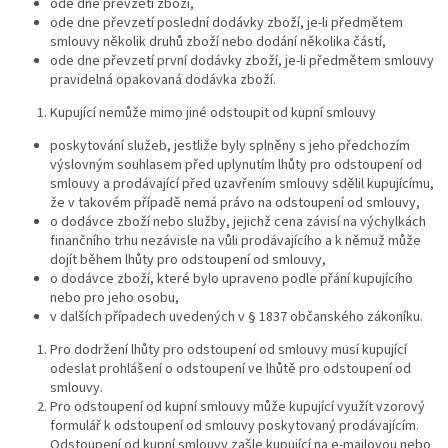
ode dne převzetí zboží,
ode dne převzetí poslední dodávky zboží, je-li předmětem
smlouvy několik druhů zboží nebo dodání několika částí,
ode dne převzetí první dodávky zboží, je-li předmětem smlouvy
pravidelná opakovaná dodávka zboží.
Kupující nemůže mimo jiné odstoupit od kupní smlouvy
poskytování služeb, jestliže byly splněny s jeho předchozím
výslovným souhlasem před uplynutím lhůty pro odstoupení od
smlouvy a prodávající před uzavřením smlouvy sdělil kupujícímu,
že v takovém případě nemá právo na odstoupení od smlouvy,
o dodávce zboží nebo služby, jejichž cena závisí na výchylkách
finančního trhu nezávisle na vůli prodávajícího a k němuž může
dojít během lhůty pro odstoupení od smlouvy,
o dodávce zboží, které bylo upraveno podle přání kupujícího
nebo pro jeho osobu,
v dalších případech uvedených v § 1837 občanského zákoníku.
Pro dodržení lhůty pro odstoupení od smlouvy musí kupující
odeslat prohlášení o odstoupení ve lhůtě pro odstoupení od
smlouvy.
Pro odstoupení od kupní smlouvy může kupující využít vzorový
formulář k odstoupení od smlouvy poskytovaný prodávajícím.
Odstoupení od kupní smlouvy zašle kupující na e-mailovou nebo