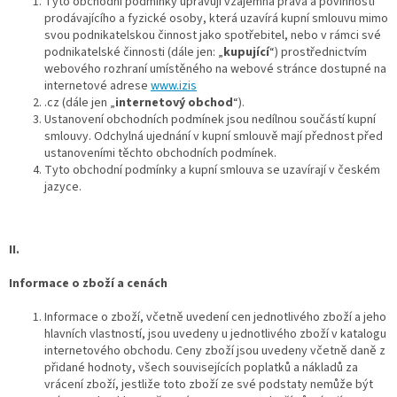
Tyto obchodní podmínky upravují vzájemná práva a povinnosti
prodávajícího a fyzické osoby, která uzavírá kupní smlouvu mimo
svou podnikatelskou činnost jako spotřebitel, nebo v rámci své
podnikatelské činnosti (dále jen: „
kupující
“) prostřednictvím
webového rozhraní umístěného na webové stránce dostupné na
internetové adrese
www.izis
.cz (dále jen „
internetový obchod
“).
Ustanovení obchodních podmínek jsou nedílnou součástí kupní
smlouvy. Odchylná ujednání v kupní smlouvě mají přednost před
ustanoveními těchto obchodních podmínek.
Tyto obchodní podmínky a kupní smlouva se uzavírají v českém
jazyce.
II.
Informace o zboží a cenách
Informace o zboží, včetně uvedení cen jednotlivého zboží a jeho
hlavních vlastností, jsou uvedeny u jednotlivého zboží v katalogu
internetového obchodu. Ceny zboží jsou uvedeny včetně daně z
přidané hodnoty, všech souvisejících poplatků a nákladů za
vrácení zboží, jestliže toto zboží ze své podstaty nemůže být