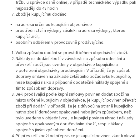
tržbu u správce daně online, v případě technického výpadku pak
nejpozději do 48 hodin
Zboží je kupujícímu dodáno:
na adresu určenou kupujícím objednávce
prostřednictvím výdejny zásilek na adresu výdejny, kterou
kupující určil,
osobním odběrem v provozovně prodávajícího.
Volba způsobu dodání se provádí během objednávání zboží.
Náklady na dodání zboží v závislosti na způsobu odeslání a
převzetí zboží jsou uvedeny v objednávce kupujícího a
v potvrzení objednávky prodávajícím. V případě, že je způsob
dopravy smluven na základě zvláštního požadavku kupujícího,
nese kupující riziko a případné dodatečné náklady spojené s
tímto způsobem dopravy.
Je-li prodávající podle kupní smlouvy povinen dodat zboží na
místo určené kupujícím v objednávce, je kupující povinen převzít
zboží při dodání. V případě, že je z důvodů na straně kupujícího
nutno zboží doručovat opakovaně nebo jiným způsobem, než
bylo uvedeno v objednávce, je kupující povinen uhradit náklady
spojené s opakovaným doručováním zboží, resp. náklady
spojené s jiným způsobem doručení.
Při převzetí zboží od přepravce je kupující povinen zkontrolovat