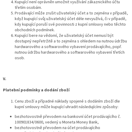
Kupující není oprávněn umožnit využívání zákaznického účtu
třetím osobám.
Prodávající může zrušit uživatelský účet a to zejména v případě,
když kupující svůj uživatelský účet déle nevyužívá, či v případě,
kdy kupující poruší své povinnosti z kupní smlouvy nebo těchto
obchodních podmínek.
Kupující bere na vědomí, že uživatelský účet nemusí být
dostupný nepřetržitě a to zejména s ohledem na nutnou údržbu
hardwarového a softwarového vybavení prodávajícího, popř.
nutnou údržbu hardwarového a softwarového vybavení třetích
osob.
V.
Platební podmínky a dodání zboží
Cenu zboží a případné náklady spojené s dodáním zboží dle
kupní smlouvy může kupující uhradit následujícími způsoby:
bezhotovostně převodem na bankovní účet prodávajícího č.
100901834/0600, vedený u Moneta Money Bank,
bezhotovostně převodem na účet prodávajícího