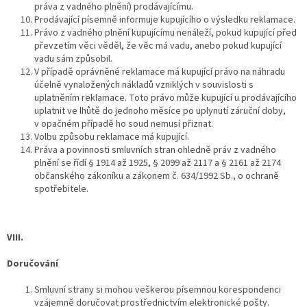
práva z vadného plnění) prodávajícímu.
Prodávající písemně informuje kupujícího o výsledku reklamace.
Právo z vadného plnění kupujícímu nenáleží, pokud kupující před
převzetím věci věděl, že věc má vadu, anebo pokud kupující
vadu sám způsobil.
V případě oprávněné reklamace má kupující právo na náhradu
účelně vynaložených nákladů vzniklých v souvislosti s
uplatněním reklamace. Toto právo může kupující u prodávajícího
uplatnit ve lhůtě do jednoho měsíce po uplynutí záruční doby,
v opačném případě ho soud nemusí přiznat.
Volbu způsobu reklamace má kupující.
Práva a povinnosti smluvních stran ohledně práv z vadného
plnění se řídí § 1914 až 1925, § 2099 až 2117 a § 2161 až 2174
občanského zákoníku a zákonem č. 634/1992 Sb., o ochraně
spotřebitele.
VIII.
Doručování
Smluvní strany si mohou veškerou písemnou korespondenci
vzájemně doručovat prostřednictvím elektronické pošty.