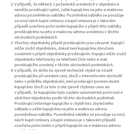
V případě, že některý z požadavků uvedených v objednávce
nemůže prodávající splnit, zašle kupujícímu na jeho e-mailovou
adresu pozměněnou nabídku. Pozměněná nabídka se považuje
za nový návrh kupní smlouvy a kupní smlouva je v takovém
případě uzavřena potvrzením kupujícího o přijetí této nabídky
prodávajícímu na jeho e-mailovou adresu uvedenou v těchto
obchodních podmínkách.
Všechny objednávky přijaté prodávajícím jsou závazné. Kupující
může zrušit objednávku, dokud není kupujícímu doručeno
oznámení o přijetí objednávky prodávajícím. Kupující může zrušit
objednávku telefonicky na telefonní číslo nebo e-mail
prodávajícího uvedený v těchto obchodních podmínkách.
V případě, že došlo ke zjevné technické chybě na straně
prodávajícího při uvedení ceny zboží v internetovém obchodě
nebo v průběhu objednávání, není prodávající povinen dodat
kupujícímu zboží za tuto zcela zjevně chybnou cenu ani
v případě, že kupujícímu bylo zasláno automatické potvrzení o
obdržení objednávky podle těchto obchodních podmínek.
Prodávající informuje kupujícího o chybě bez zbytečného
odkladu a zašle kupujícímu na jeho e-mailovou adresu
pozměněnou nabídku. Pozměněná nabídka se považuje za nový
návrh kupní smlouvy a kupní smlouva je v takovém případě
uzavřena potvrzením o přijetí kupujícím na e-mailovou adresu