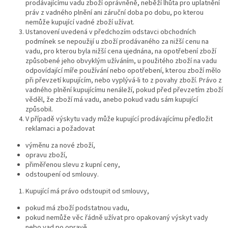
prodávajícímu vadu zboží oprávněně, neběží lhůta pro uplatnění
práv z vadného plnění ani záruční doba po dobu, po kterou
nemůže kupující vadné zboží užívat.
Ustanovení uvedená v předchozím odstavci obchodních
podmínek se nepoužijí u zboží prodávaného za nižší cenu na
vadu, pro kterou byla nižší cena ujednána, na opotřebení zboží
způsobené jeho obvyklým užíváním, u použitého zboží na vadu
odpovídající míře používání nebo opotřebení, kterou zboží mělo
při převzetí kupujícím, nebo vyplývá-li to z povahy zboží. Právo z
vadného plnění kupujícímu nenáleží, pokud před převzetím zboží
věděl, že zboží má vadu, anebo pokud vadu sám kupující
způsobil.
V případě výskytu vady může kupující prodávajícímu předložit
reklamaci a požadovat
výměnu za nové zboží,
opravu zboží,
přiměřenou slevu z kupní ceny,
odstoupení od smlouvy.
Kupující má právo odstoupit od smlouvy,
pokud má zboží podstatnou vadu,
pokud nemůže věc řádně užívat pro opakovaný výskyt vady
nebo vad po opravě,