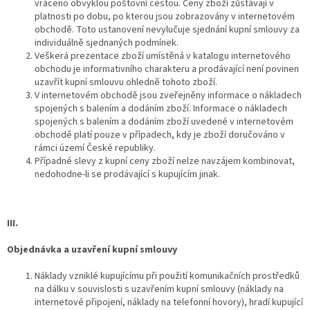
vráceno obvyklou poštovní cestou. Ceny zboží zůstávají v
platnosti po dobu, po kterou jsou zobrazovány v internetovém
obchodě. Toto ustanovení nevylučuje sjednání kupní smlouvy za
individuálně sjednaných podmínek.
Veškerá prezentace zboží umístěná v katalogu internetového
obchodu je informativního charakteru a prodávající není povinen
uzavřít kupní smlouvu ohledně tohoto zboží.
V internetovém obchodě jsou zveřejněny informace o nákladech
spojených s balením a dodáním zboží. Informace o nákladech
spojených s balením a dodáním zboží uvedené v internetovém
obchodě platí pouze v případech, kdy je zboží doručováno v
rámci území České republiky.
Případné slevy z kupní ceny zboží nelze navzájem kombinovat,
nedohodne-li se prodávající s kupujícím jinak.
III.
Objednávka a uzavření kupní smlouvy
Náklady vzniklé kupujícímu při použití komunikačních prostředků
na dálku v souvislosti s uzavřením kupní smlouvy (náklady na
internetové připojení, náklady na telefonní hovory), hradí kupující