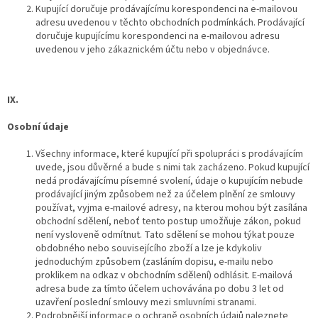
Kupující doručuje prodávajícímu korespondenci na e-mailovou
adresu uvedenou v těchto obchodních podmínkách. Prodávající
doručuje kupujícímu korespondenci na e-mailovou adresu
uvedenou v jeho zákaznickém účtu nebo v objednávce.
IX.
Osobní údaje
Všechny informace, které kupující při spolupráci s prodávajícím
uvede, jsou důvěrné a bude s nimi tak zacházeno. Pokud kupující
nedá prodávajícímu písemné svolení, údaje o kupujícím nebude
prodávající jiným způsobem než za účelem plnění ze smlouvy
používat, vyjma e-mailové adresy, na kterou mohou být zasílána
obchodní sdělení, neboť tento postup umožňuje zákon, pokud
není vysloveně odmítnut. Tato sdělení se mohou týkat pouze
obdobného nebo souvisejícího zboží a lze je kdykoliv
jednoduchým způsobem (zasláním dopisu, e-mailu nebo
proklikem na odkaz v obchodním sdělení) odhlásit. E-mailová
adresa bude za tímto účelem uchovávána po dobu 3 let od
uzavření poslední smlouvy mezi smluvními stranami.
Podrobnější informace o ochraně osobních údajů naleznete