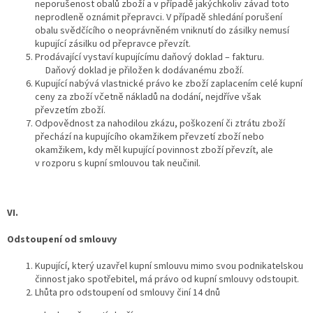
neporušenost obalů zboží a v případě jakýchkoliv závad toto
neprodleně oznámit přepravci. V případě shledání porušení
obalu svědčícího o neoprávněném vniknutí do zásilky nemusí
kupující zásilku od přepravce převzít.
Prodávající vystaví kupujícímu daňový doklad – fakturu.
Daňový doklad je přiložen k dodávanému zboží.
Kupující nabývá vlastnické právo ke zboží zaplacením celé kupní
ceny za zboží včetně nákladů na dodání, nejdříve však
převzetím zboží.
Odpovědnost za nahodilou zkázu, poškození či ztrátu zboží
přechází na kupujícího okamžikem převzetí zboží nebo
okamžikem, kdy měl kupující povinnost zboží převzít, ale
v rozporu s kupní smlouvou tak neučinil.
VI.
Odstoupení od smlouvy
Kupující, který uzavřel kupní smlouvu mimo svou podnikatelskou
činnost jako spotřebitel, má právo od kupní smlouvy odstoupit.
Lhůta pro odstoupení od smlouvy činí 14 dnů