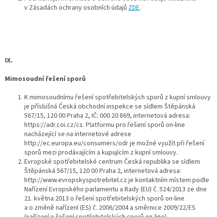
v Zásadách ochrany osobních údajů
ZDE
.
IX.
Mimosoudní řešení sporů
K mimosoudnímu řešení spotřebitelských sporů z kupní smlouvy
je příslušná Česká obchodní inspekce se sídlem Štěpánská
567/15, 120 00 Praha 2, IČ: 000 20 869, internetová adresa:
https://adr.coi.cz/cs. Platformu pro řešení sporů on-line
nacházející se na internetové adrese
http://ec.europa.eu/consumers/odr je možné využít při řešení
sporů mezi prodávajícím a kupujícím z kupní smlouvy.
Evropské spotřebitelské centrum Česká republika se sídlem
Štěpánská 567/15, 120 00 Praha 2, internetová adresa:
http://www.evropskyspotrebitel.cz je kontaktním místem podle
Nařízení Evropského parlamentu a Rady (EU) č. 524/2013 ze dne
21. května 2013 o řešení spotřebitelských sporů on-line
a o změně nařízení (ES) č. 2006/2004 a směrnice 2009/22/ES
(nařízení o řešení spotřebitelských sporů on-line).