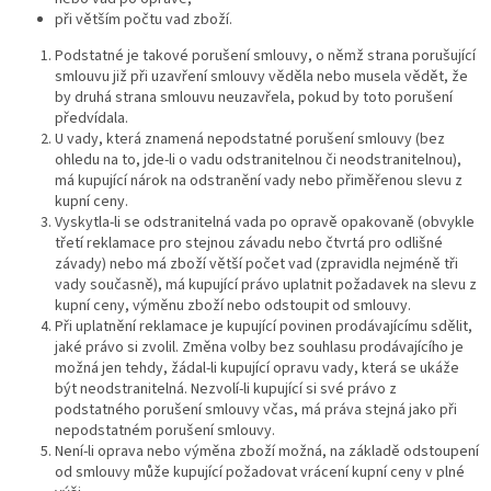
při větším počtu vad zboží.
Podstatné je takové porušení smlouvy, o němž strana porušující
smlouvu již při uzavření smlouvy věděla nebo musela vědět, že
by druhá strana smlouvu neuzavřela, pokud by toto porušení
předvídala.
U vady, která znamená nepodstatné porušení smlouvy (bez
ohledu na to, jde-li o vadu odstranitelnou či neodstranitelnou),
má kupující nárok na odstranění vady nebo přiměřenou slevu z
kupní ceny.
Vyskytla-li se odstranitelná vada po opravě opakovaně (obvykle
třetí reklamace pro stejnou závadu nebo čtvrtá pro odlišné
závady) nebo má zboží větší počet vad (zpravidla nejméně tři
vady současně), má kupující právo uplatnit požadavek na slevu z
kupní ceny, výměnu zboží nebo odstoupit od smlouvy.
Při uplatnění reklamace je kupující povinen prodávajícímu sdělit,
jaké právo si zvolil. Změna volby bez souhlasu prodávajícího je
možná jen tehdy, žádal-li kupující opravu vady, která se ukáže
být neodstranitelná. Nezvolí-li kupující si své právo z
podstatného porušení smlouvy včas, má práva stejná jako při
nepodstatném porušení smlouvy.
Není-li oprava nebo výměna zboží možná, na základě odstoupení
od smlouvy může kupující požadovat vrácení kupní ceny v plné