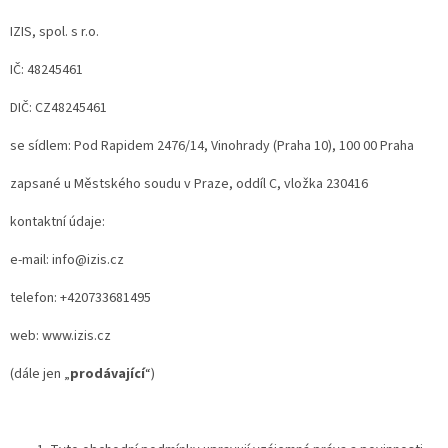
IZIS, spol. s r.o.
IČ: 48245461
DIČ: CZ48245461
se sídlem: Pod Rapidem 2476/14, Vinohrady (Praha 10), 100 00 Praha
zapsané u Městského soudu v Praze, oddíl C, vložka 230416
kontaktní údaje:
e-mail: info@izis.cz
telefon: +420733681495
web: www.izis.cz
(dále jen „
prodávající
“)