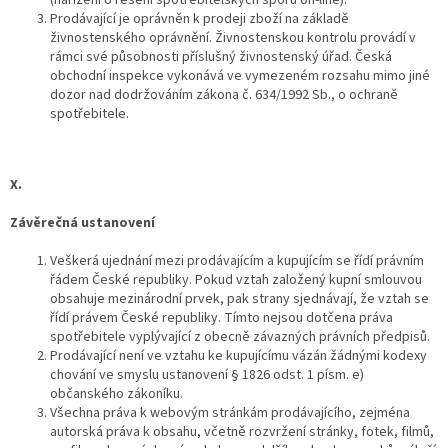
Prodávající je oprávněn k prodeji zboží na základě
živnostenského oprávnění. Živnostenskou kontrolu provádí v
rámci své působnosti příslušný živnostenský úřad. Česká
obchodní inspekce vykonává ve vymezeném rozsahu mimo jiné
dozor nad dodržováním zákona č. 634/1992 Sb., o ochraně
spotřebitele.
X.
Závěrečná ustanovení
Veškerá ujednání mezi prodávajícím a kupujícím se řídí právním
řádem České republiky. Pokud vztah založený kupní smlouvou
obsahuje mezinárodní prvek, pak strany sjednávají, že vztah se
řídí právem České republiky. Tímto nejsou dotčena práva
spotřebitele vyplývající z obecně závazných právních předpisů.
Prodávající není ve vztahu ke kupujícímu vázán žádnými kodexy
chování ve smyslu ustanovení § 1826 odst. 1 písm. e)
občanského zákoníku.
Všechna práva k webovým stránkám prodávajícího, zejména
autorská práva k obsahu, včetně rozvržení stránky, fotek, filmů,