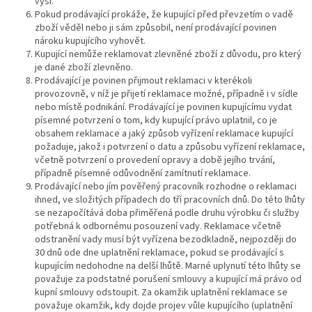
výši.
Pokud prodávající prokáže, že kupující před převzetím o vadě
zboží věděl nebo ji sám způsobil, není prodávající povinen
nároku kupujícího vyhovět.
Kupující nemůže reklamovat zlevněné zboží z důvodu, pro který
je dané zboží zlevněno.
Prodávající je povinen přijmout reklamaci v kterékoli
provozovně, v níž je přijetí reklamace možné, případně i v sídle
nebo místě podnikání. Prodávající je povinen kupujícímu vydat
písemné potvrzení o tom, kdy kupující právo uplatnil, co je
obsahem reklamace a jaký způsob vyřízení reklamace kupující
požaduje, jakož i potvrzení o datu a způsobu vyřízení reklamace,
včetně potvrzení o provedení opravy a době jejího trvání,
případně písemné odůvodnění zamítnutí reklamace.
Prodávající nebo jím pověřený pracovník rozhodne o reklamaci
ihned, ve složitých případech do tří pracovních dnů. Do této lhůty
se nezapočítává doba přiměřená podle druhu výrobku či služby
potřebná k odbornému posouzení vady. Reklamace včetně
odstranění vady musí být vyřízena bezodkladně, nejpozději do
30 dnů ode dne uplatnění reklamace, pokud se prodávající s
kupujícím nedohodne na delší lhůtě. Marné uplynutí této lhůty se
považuje za podstatné porušení smlouvy a kupující má právo od
kupní smlouvy odstoupit. Za okamžik uplatnění reklamace se
považuje okamžik, kdy dojde projev vůle kupujícího (uplatnění