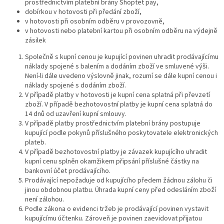
prostřednictvím platební brány Shoptet pay,
dobírkou v hotovosti při předání zboží,
v hotovosti při osobním odběru v provozovně,
v hotovosti nebo platební kartou při osobním odběru na výdejně
zásilek
Společně s kupní cenou je kupující povinen uhradit prodávajícímu
náklady spojené s balením a dodáním zboží ve smluvené výši.
Není-li dále uvedeno výslovně jinak, rozumí se dále kupní cenou i
náklady spojené s dodáním zboží.
V případě platby v hotovosti je kupní cena splatná při převzetí
zboží. V případě bezhotovostní platby je kupní cena splatná do
14 dnů od uzavření kupní smlouvy.
V případě platby prostřednictvím platební brány postupuje
kupující podle pokynů příslušného poskytovatele elektronických
plateb.
V případě bezhotovostní platby je závazek kupujícího uhradit
kupní cenu splněn okamžikem připsání příslušné částky na
bankovní účet prodávajícího.
Prodávající nepožaduje od kupujícího předem žádnou zálohu či
jinou obdobnou platbu. Úhrada kupní ceny před odesláním zboží
není zálohou.
Podle zákona o evidenci tržeb je prodávající povinen vystavit
kupujícímu účtenku. Zároveň je povinen zaevidovat přijatou