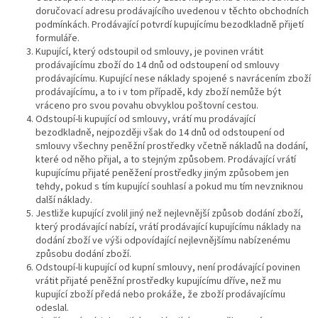
doručovací adresu prodávajícího uvedenou v těchto obchodních
podmínkách. Prodávající potvrdí kupujícímu bezodkladně přijetí
formuláře.
Kupující, který odstoupil od smlouvy, je povinen vrátit
prodávajícímu zboží do 14 dnů od odstoupení od smlouvy
prodávajícímu. Kupující nese náklady spojené s navrácením zboží
prodávajícímu, a to i v tom případě, kdy zboží nemůže být
vráceno pro svou povahu obvyklou poštovní cestou.
Odstoupí-li kupující od smlouvy, vrátí mu prodávající
bezodkladně, nejpozději však do 14 dnů od odstoupení od
smlouvy všechny peněžní prostředky včetně nákladů na dodání,
které od něho přijal, a to stejným způsobem. Prodávající vrátí
kupujícímu přijaté peněžení prostředky jiným způsobem jen
tehdy, pokud s tím kupující souhlasí a pokud mu tím nevzniknou
další náklady.
Jestliže kupující zvolil jiný než nejlevnější způsob dodání zboží,
který prodávající nabízí, vrátí prodávající kupujícímu náklady na
dodání zboží ve výši odpovídající nejlevnějšímu nabízenému
způsobu dodání zboží.
Odstoupí-li kupující od kupní smlouvy, není prodávající povinen
vrátit přijaté peněžní prostředky kupujícímu dříve, než mu
kupující zboží předá nebo prokáže, že zboží prodávajícímu
odeslal.