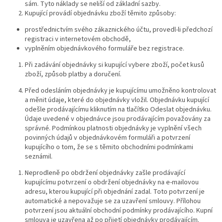
sám. Tyto náklady se neliší od základní sazby.
Kupující provádí objednávku zboží těmito způsoby:
prostřednictvím svého zákaznického účtu, provedl-li předchozí
registraci v internetovém obchodě,
vyplněním objednávkového formuláře bez registrace.
Při zadávání objednávky si kupující vybere zboží, počet kusů
zboží, způsob platby a doručení.
Před odesláním objednávky je kupujícímu umožněno kontrolovat
a měnit údaje, které do objednávky vložil. Objednávku kupující
odešle prodávajícímu kliknutím na tlačítko Odeslat objednávku.
Údaje uvedené v objednávce jsou prodávajícím považovány za
správné. Podmínkou platnosti objednávky je vyplnění všech
povinných údajů v objednávkovém formuláři a potvrzení
kupujícího o tom, že se s těmito obchodními podmínkami
seznámil.
Neprodleně po obdržení objednávky zašle prodávající
kupujícímu potvrzení o obdržení objednávky na e-mailovou
adresu, kterou kupující při objednání zadal. Toto potvrzení je
automatické a nepovažuje se za uzavření smlouvy. Přílohou
potvrzení jsou aktuální obchodní podmínky prodávajícího. Kupní
smlouva je uzavřena až po přijetí objednávky prodávajícím.