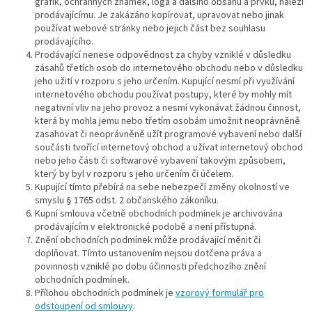
grafik, ochranných známek, loga a dalšího obsahu a prvků, náleží
prodávajícímu. Je zakázáno kopírovat, upravovat nebo jinak
používat webové stránky nebo jejich část bez souhlasu
prodávajícího.
Prodávající nenese odpovědnost za chyby vzniklé v důsledku
zásahů třetích osob do internetového obchodu nebo v důsledku
jeho užití v rozporu s jeho určením. Kupující nesmí při využívání
internetového obchodu používat postupy, které by mohly mít
negativní vliv na jeho provoz a nesmí vykonávat žádnou činnost,
která by mohla jemu nebo třetím osobám umožnit neoprávněně
zasahovat či neoprávněně užít programové vybavení nebo další
součásti tvořící internetový obchod a užívat internetový obchod
nebo jeho části či softwarové vybavení takovým způsobem,
který by byl v rozporu s jeho určením či účelem.
Kupující tímto přebírá na sebe nebezpečí změny okolností ve
smyslu § 1765 odst. 2 občanského zákoníku.
Kupní smlouva včetně obchodních podmínek je archivována
prodávajícím v elektronické podobě a není přístupná.
Znění obchodních podmínek může prodávající měnit či
doplňovat. Tímto ustanovením nejsou dotčena práva a
povinnosti vzniklé po dobu účinnosti předchozího znění
obchodních podmínek.
Přílohou obchodních podmínek je
vzorový formulář pro
odstoupení od smlouvy
.