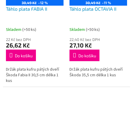
30,49 Kč
–12 %
30,49 Kč
–11 %
Táhlo plata FABIA II
Táhlo plata OCTAVIA II
Skladem
(>50 ks)
Skladem
(>50 ks)
22 Kč bez DPH
22,40 Kč bez DPH
26,62 Kč
27,10 Kč
Do košíku
Do košíku
Držák plata kufru pátých dveří
Držák plata kufru pátých dveří
Škoda Fabia II 30,5 cm délka 1
Škoda 35,5 cm délka 1 kus
kus