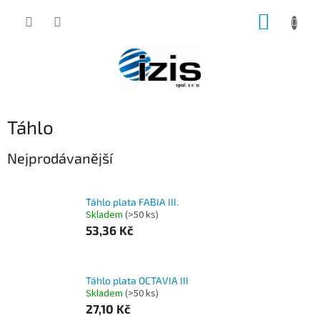
Přejít
NÁKUP
na
obsah
KOŠÍK
Táhlo
Nejprodávanější
Táhlo plata FABIA III.
Skladem
(>50 ks)
53,36 Kč
Táhlo plata OCTAVIA III
Skladem
(>50 ks)
27,10 Kč