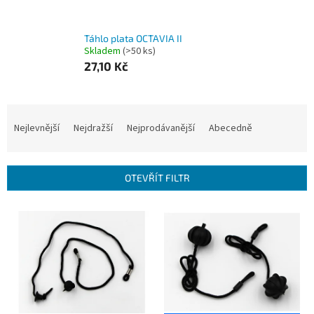
Táhlo plata OCTAVIA II
Skladem
(>50 ks)
27,10 Kč
Ř
a
Nejlevnější
Nejdražší
Nejprodávanější
Abecedně
z
e
n
OTEVŘÍT FILTR
í
p
V
r
ý
o
p
d
i
u
s
k
p
t
r
ů