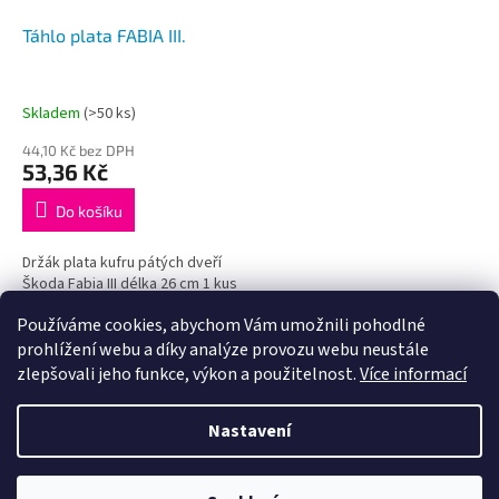
Táhlo plata FABIA III.
Skladem
(>50 ks)
44,10 Kč bez DPH
53,36 Kč
Do košíku
Držák plata kufru pátých dveří
Škoda Fabia III délka 26 cm 1 kus
Používáme cookies, abychom Vám umožnili pohodlné
7
položek celkem
O
prohlížení webu a díky analýze provozu webu neustále
v
zlepšovali jeho funkce, výkon a použitelnost.
Více informací
l
Z
á
á
d
Nastavení
Vytvořil Shoptet
p
a
a
c
t
í