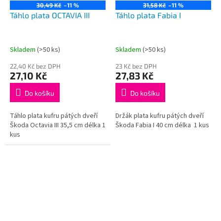
30,49 Kč
–11 %
31,58 Kč
–11 %
Táhlo plata OCTAVIA III
Táhlo plata Fabia I
Skladem
(>50 ks)
Skladem
(>50 ks)
22,40 Kč bez DPH
23 Kč bez DPH
27,10 Kč
27,83 Kč
Do košíku
Do košíku
Táhlo plata kufru pátých dveří
Držák plata kufru pátých dveří
Škoda Octavia III 35,5 cm délka 1
Škoda Fabia I 40 cm délka 1 kus
kus