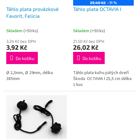
o
29,40 Kč
–11 %
d
Táhlo plata provázkové
Táhlo plata OCTAVIA I
u
Favorit, Felicia
k
t
Skladem
(>50 ks)
Skladem
(>50 ks)
ů
3,24 Kč bez DPH
21,50 Kč bez DPH
3,92 Kč
26,02 Kč
Do košíku
Do košíku
Ø 2,5mm, Ø 29mm, délka
Táhlo plata kufru pátých dveří
385mm
Škoda OCTAVIA l 25,5 cm délka
1 kus