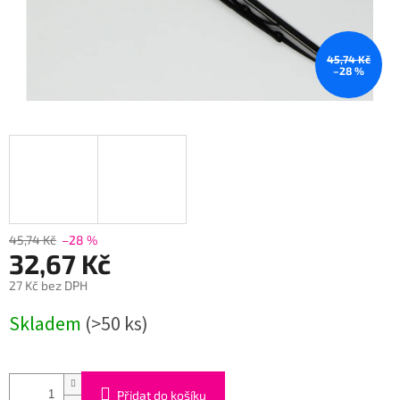
45,74 Kč
–28 %
45,74 Kč
–28 %
32,67 Kč
27 Kč bez DPH
Měrná
Skladem
(>50 ks)
cena:
Přidat do košíku