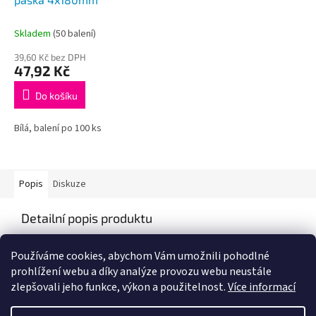
Skladem
(50 balení)
39,60 Kč bez DPH
47,92 Kč
Do košíku
Bílá, balení po 100 ks
Popis
Diskuze
Detailní popis produktu
Popis produktu není dostupný
Používáme cookies, abychom Vám umožnili pohodlné
prohlížení webu a díky analýze provozu webu neustále
zlepšovali jeho funkce, výkon a použitelnost.
Více informací
Z
á