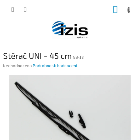
Přejít
NÁKUP
na
obsah
KOŠÍK
Stěrač UNI - 45 cm
GB-18
Průměrné
Neohodnoceno
Podrobnosti hodnocení
hodnocení
produktu
je
0,0
z
5
hvězdiček.