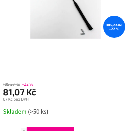
105,27 Kč
–22 %
105,27 Kč
–22 %
81,07 Kč
67 Kč bez DPH
Měrná
Skladem
(>50 ks)
cena: