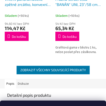
zpětné zrcátko, konvexní,
"BANÁN" UNI, 23"/58 cm,
70X300mm
HÁK adaptér
Skladem
(>50 ks)
Skladem
(>50 ks)
94,60 Kč bez DPH
54 Kč bez DPH
114,47 Kč
65,34 Kč
Do košíku
Do košíku
Grafitová guma v blistru 1 ks,
nelze poslat přes zásilkovnu.
ZOBRAZIT VŠECHNY SOUVISEJÍCÍ PRODUKTY
Popis
Diskuze
Detailní popis produktu
Popis produktu není dostupný