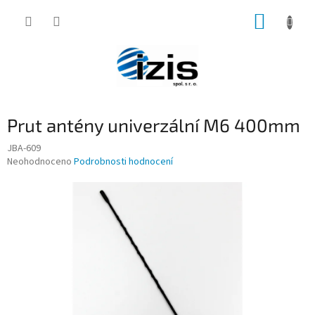
Přejít
NÁKUP
na
obsah
KOŠÍK
Prut antény univerzální M6 400mm
JBA-609
Průměrné
Neohodnoceno
Podrobnosti hodnocení
hodnocení
produktu
je
0,0
z
5
hvězdiček.