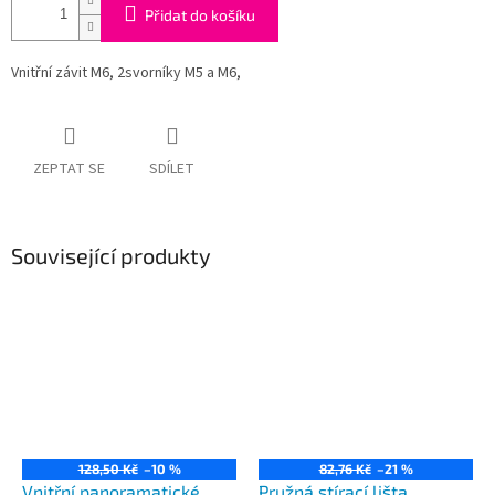
Přidat do košíku
Vnitřní závit M6, 2svorníky M5 a M6,
ZEPTAT SE
SDÍLET
Související produkty
128,50 Kč
–10 %
82,76 Kč
–21 %
Vnitřní panoramatické
Pružná stírací lišta