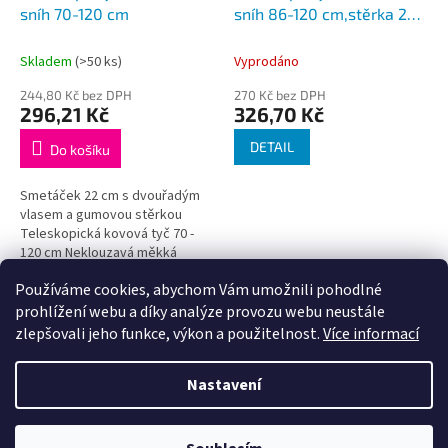
sníh 70-120 cm
sníh 86-120 cm,stěrka 24
cm
Skladem
(>50 ks)
Vyprodáno
244,80 Kč bez DPH
270 Kč bez DPH
296,21 Kč
326,70 Kč
DETAIL
Do košíku
Smetáček 22 cm s dvouřadým
vlasem a gumovou stěrkou
Teleskopická kovová tyč 70 -
120 cm Neklouzavá měkká
rukojeť Škrabka na led 9,8 cm
Používáme cookies, abychom Vám umožnili pohodlné
4
položek celkem
O
prohlížení webu a díky analýze provozu webu neustále
v
zlepšovali jeho funkce, výkon a použitelnost.
Více informací
l
Z
á
á
Nastavení
d
Vytvořil Shoptet
p
a
a
c
t
í