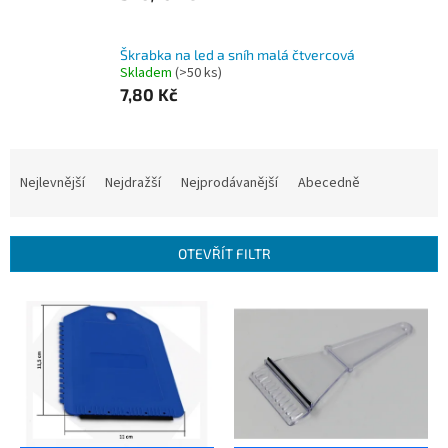
Škrabka na led a sníh malá čtvercová
Skladem
(>50 ks)
7,80 Kč
Ř
a
Nejlevnější
Nejdražší
Nejprodávanější
Abecedně
z
e
n
OTEVŘÍT FILTR
í
p
V
r
ý
o
p
d
i
u
s
k
p
t
r
ů