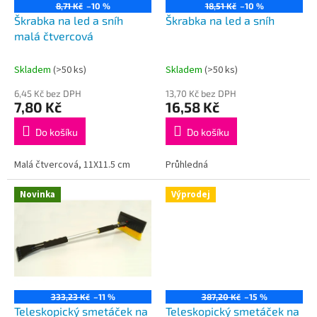
o
8,71 Kč
–10 %
18,51 Kč
–10 %
d
Škrabka na led a sníh
Škrabka na led a sníh
u
malá čtvercová
k
t
Skladem
(>50 ks)
Skladem
(>50 ks)
ů
6,45 Kč bez DPH
13,70 Kč bez DPH
7,80 Kč
16,58 Kč
Do košíku
Do košíku
Malá čtvercová, 11X11.5 cm
Průhledná
Novinka
Výprodej
333,23 Kč
–11 %
387,20 Kč
–15 %
Teleskopický smetáček na
Teleskopický smetáček na