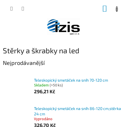
Přejít
NÁKUP
na
obsah
KOŠÍK
Stěrky a škrabky na led
Nejprodávanější
Teleskopický smetáček na sníh 70-120 cm
Skladem
(>50 ks)
296,21 Kč
Teleskopický smetáček na sníh 86-120 cm,stěrka
24 cm
Vyprodáno
326,70 Kč