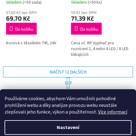
Skladem
(>50 sada)
Skladem
(>50 ks)
57,60 Kč bez DPH
59 Kč bez DPH
69,70 Kč
71,39 Kč
Do košíku
Do košíku
Kovová s těsněním TIR, 24V
Cena vč. RP Vypínač pro
rozvícení 2, 4 nebo 8 LED / 8 LED
blikajících
NAČÍST 12 DALŠÍCH
S
1
3
t
O
r
27
položek celkem
v
á
Používáme cookies, abychom Vám umožnili pohodlné
l
NAHORU
n
prohlížení webu a díky analýze provozu webu neustále
á
k
d
o
zlepšovali jeho funkce, výkon a použitelnost.
Více informací
v
Z
a
á
c
á
n
Nastavení
í
Vytvořil Shoptet
p
í
p