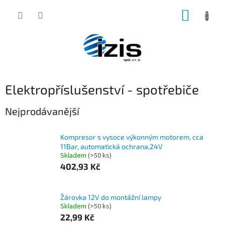
Přejít
NÁKUP
na
obsah
KOŠÍK
Elektropříslušenství - spotřebiče
Nejprodávanější
Kompresor s vysoce výkonným motorem, cca
11Bar, automatická ochrana,24V
Skladem
(>50 ks)
402,93 Kč
Žárovka 12V do montážní lampy
Skladem
(>50 ks)
22,99 Kč