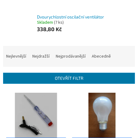
Dvourychlostní oscilační ventilátor
Skladem
(7 ks)
338,80 Kč
Ř
a
Nejlevnější
Nejdražší
Nejprodávanější
Abecedně
z
e
n
OTEVŘÍT FILTR
í
p
V
r
ý
o
p
d
i
u
s
k
p
t
r
ů