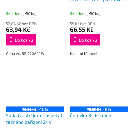
těsněním
Skladem
(>50 ks)
Skladem
(>50 ks)
52,84 Kč bez DPH
55 Kč bez DPH
63,94 Kč
66,55 Kč
Do košíku
Do košíku
Cena vč. RP 220V 11W
Kvalitní těsnění
79,86 Kč
–12 %
78,65 Kč
–9 %
Sada (zástrčka + zásuvka)
Čelovka 8 LED diod
tažného zařízení 24V