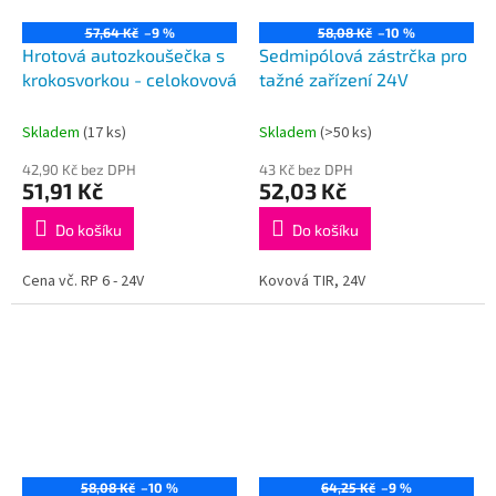
57,64 Kč
–9 %
58,08 Kč
–10 %
Hrotová autozkoušečka s
Sedmipólová zástrčka pro
krokosvorkou - celokovová
tažné zařízení 24V
Skladem
(17 ks)
Skladem
(>50 ks)
42,90 Kč bez DPH
43 Kč bez DPH
51,91 Kč
52,03 Kč
Do košíku
Do košíku
Cena vč. RP 6 - 24V
Kovová TIR, 24V
58,08 Kč
–10 %
64,25 Kč
–9 %