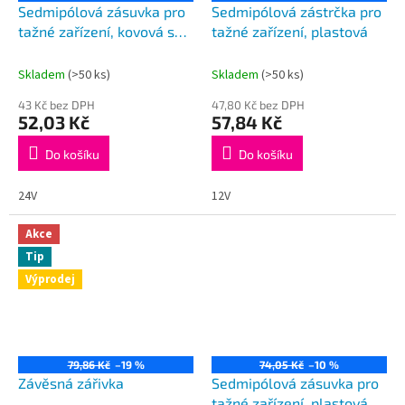
Sedmipólová zásuvka pro
Sedmipólová zástrčka pro
tažné zařízení, kovová s
tažné zařízení, plastová
těsněním 24V
Skladem
(>50 ks)
Skladem
(>50 ks)
43 Kč bez DPH
47,80 Kč bez DPH
52,03 Kč
57,84 Kč
Do košíku
Do košíku
24V
12V
Akce
Tip
Výprodej
79,86 Kč
–19 %
74,05 Kč
–10 %
Závěsná zářivka
Sedmipólová zásuvka pro
tažné zařízení, plastová s