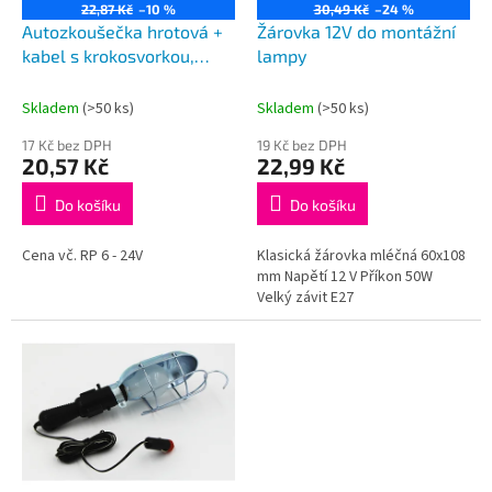
o
22,87 Kč
–10 %
30,49 Kč
–24 %
d
Autozkoušečka hrotová +
Žárovka 12V do montážní
u
kabel s krokosvorkou,
lampy
k
plastová
t
Skladem
(>50 ks)
Skladem
(>50 ks)
ů
17 Kč bez DPH
19 Kč bez DPH
20,57 Kč
22,99 Kč
Do košíku
Do košíku
Cena vč. RP 6 - 24V
Klasická žárovka mléčná 60x108
mm Napětí 12 V Příkon 50W
Velký závit E27