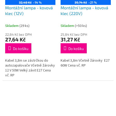
32,48 Kč
–14 %
39,74 Kč
–21 %
Montážní lampa - kovová
Montážní lampa - kovová
klec (12V)
klec (220V)
Skladem
(29 ks)
Skladem
(>50 ks)
22,84 Kč bez DPH
25,84 Kč bez DPH
27,64 Kč
31,27 Kč
Do košíku
Do košíku
Kabel 3,8m se zástrčkou do
Kabel 3,8m Včetně žárovky E27
autozapalovače Včetně žárovky
60W Cena vč. RP
12 V 50W Velký závit E27 Cena
vč. RP