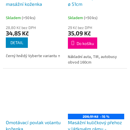
masážní koženka
ø 51cm
Skladem
(>50 ks)
Skladem
(>50 ks)
28,80 Kč bez DPH
29 Kč bez DPH
34,85 Kč
35,09 Kč
DETAIL
Do košíku
černý hnědý Vyberte variantu ↑
Nákladní auta, TIR, autobusy
obvod 160cm
206,91 Kč
–16 %
Omotávací povlak volantu
Masážní kuličkový přehoz
koženka
v látkovém rámu -