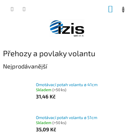
Přejít
NÁKUP
na
obsah
KOŠÍK
Přehozy a povlaky volantu
Nejprodávanější
Omotávací potah volantu ø 41cm
Skladem
(>50 ks)
31,46 Kč
Omotávací potah volantu ø 51cm
Skladem
(>50 ks)
35,09 Kč