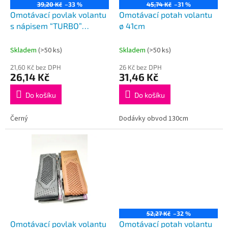
o
39,20 Kč
–33 %
45,74 Kč
–31 %
d
Omotávací povlak volantu
Omotávací potah volantu
u
s nápisem “TURBO”
ø 41cm
k
koženka
t
Skladem
(>50 ks)
Skladem
(>50 ks)
ů
21,60 Kč bez DPH
26 Kč bez DPH
26,14 Kč
31,46 Kč
Do košíku
Do košíku
Černý
Dodávky obvod 130cm
52,27 Kč
–32 %
Omotávací povlak volantu
Omotávací potah volantu