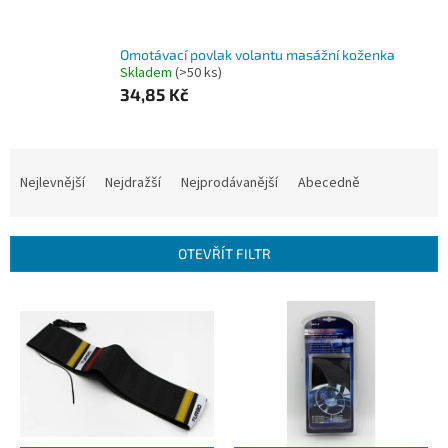
Omotávací povlak volantu masážní koženka
Skladem
(>50 ks)
34,85 Kč
Ř
a
Nejlevnější
Nejdražší
Nejprodávanější
Abecedně
z
e
n
OTEVŘÍT FILTR
í
p
V
r
ý
o
p
d
i
u
s
k
p
t
r
ů