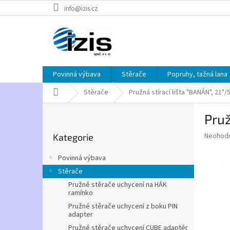
Přejít
info@izis.cz
na
obsah
Povinná výbava
Stěrače
Popruhy, tažná lana
Domů
Stěrače
Pružná stírací lišta "BANÁN", 21"
P
Pruž
o
Přeskočit
s
Průměr
Neohod
Kategorie
kategorie
t
hodnoce
r
produkt
Povinná výbava
a
je
Stěrače
0,0
n
z
Pružné stěrače uchycení na HÁK
n
ramínko
5
í
hvězdič
Pružné stěrače uchycení z boku PIN
p
adapter
a
Pružné stěrače uchycení CUBE adaptér