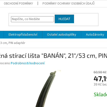
OBCHODNÍ PODMÍNKY
PODMÍNKY OCHRANY OSOBNÍCH ÚDAJŮ
HLEDAT
Elektropříslušenství
Ostatní autodoplňky
Autožárovky
/53 cm, PIN adaptér
ná stírací lišta "BANÁN", 21"/53 cm, PI
né
noceno
Podrobnosti hodnocení
ní
u
60,98 Kč
47,1
39 Kč be
Měrná
Skla
ek.
cena: