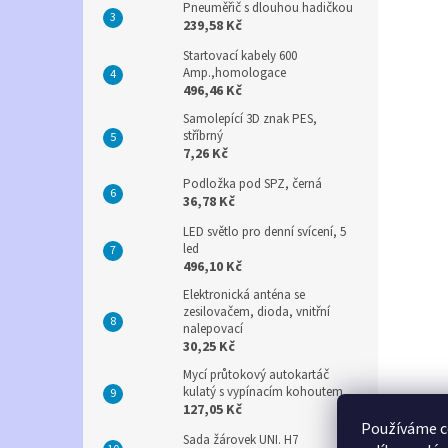
Pneuměřič s dlouhou hadičkou
239,58 Kč
Startovací kabely 600
Amp.,homologace
496,46 Kč
Samolepící 3D znak PES,
stříbrný
7,26 Kč
Podložka pod SPZ, černá
36,78 Kč
LED světlo pro denní svícení, 5
led
496,10 Kč
Elektronická anténa se
zesilovačem, dioda, vnitřní
nalepovací
30,25 Kč
Mycí průtokový autokartáč
kulatý s vypínacím kohoutem
127,05 Kč
Používáme c
Sada žárovek UNI. H7