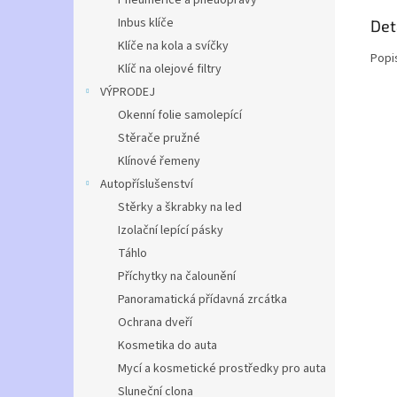
Pneuměřiče a pneuopravy
Inbus klíče
Det
Klíče na kola a svíčky
Popi
Klíč na olejové filtry
VÝPRODEJ
Okenní folie samolepící
Stěrače pružné
Klínové řemeny
Autopříslušenství
Stěrky a škrabky na led
Izolační lepící pásky
Táhlo
Příchytky na čalounění
Panoramatická přídavná zrcátka
Ochrana dveří
Kosmetika do auta
Mycí a kosmetické prostředky pro auta
Sluneční clona