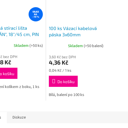
56,63
Kč
–19 %
á stírací lišta
100 ks Vázací kabelová
N", 18"/45 cm, PIN
páska 3x60mm
tér
Skladem
(>50 ks)
Skladem
(>50 balení)
Kč bez DPH
3,60 Kč bez DPH
8 Kč
4,36 Kč
Měrná
0,04 Kč / 1 ks
o košíku
cena:
Do košíku
ní kolíkem z boku, 1 ks
Bílá, balení po 100 ks
s
Diskuze