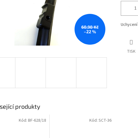
Uchycení 
60,98 Kč
–22 %
TISK
sející produkty
Kód:
BF-628/18
Kód:
SCT-36