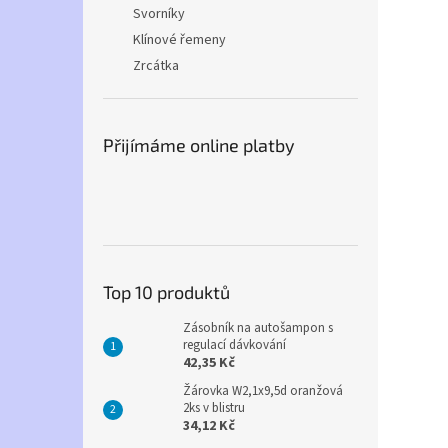
Svorníky
Klínové řemeny
Zrcátka
Přijímáme online platby
Top 10 produktů
Zásobník na autošampon s
regulací dávkování
42,35 Kč
Žárovka W2,1x9,5d oranžová
2ks v blistru
34,12 Kč