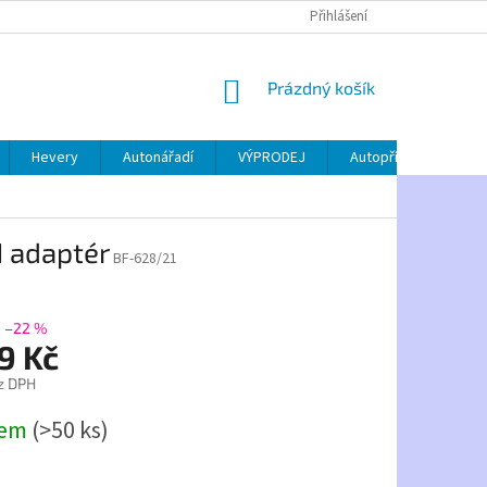
Přihlášení
NÁKUPNÍ
Prázdný košík
KOŠÍK
Hevery
Autonářadí
VÝPRODEJ
Autopříslušenství
N adaptér
BF-628/21
–22 %
9 Kč
z DPH
dem
(>50 ks)