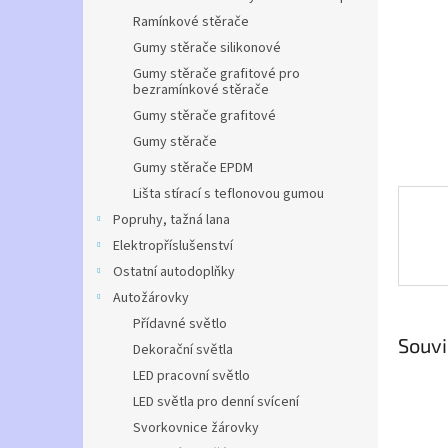
n
Ramínkové stěrače
e
l
Gumy stěrače silikonové
Gumy stěrače grafitové pro
bezramínkové stěrače
Gumy stěrače grafitové
Gumy stěrače
Gumy stěrače EPDM
Lišta stírací s teflonovou gumou
Popruhy, tažná lana
Elektropříslušenství
Ostatní autodoplňky
Autožárovky
Přídavné světlo
Souvi
Dekorační světla
LED pracovní světlo
LED světla pro denní svícení
Svorkovnice žárovky