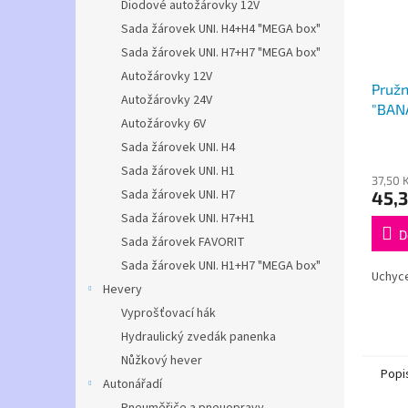
Diodové autožárovky 12V
Sada žárovek UNI. H4+H4 "MEGA box"
Sada žárovek UNI. H7+H7 "MEGA box"
Autožárovky 12V
Pružn
Autožárovky 24V
"BANÁ
Autožárovky 6V
adap
Sada žárovek UNI. H4
Sada žárovek UNI. H1
37,50 
Sada žárovek UNI. H7
45,3
Sada žárovek UNI. H7+H1
D
Sada žárovek FAVORIT
Sada žárovek UNI. H1+H7 "MEGA box"
Uchyce
Hevery
Vyprošťovací hák
Hydraulický zvedák panenka
Nůžkový hever
Popi
Autonářadí