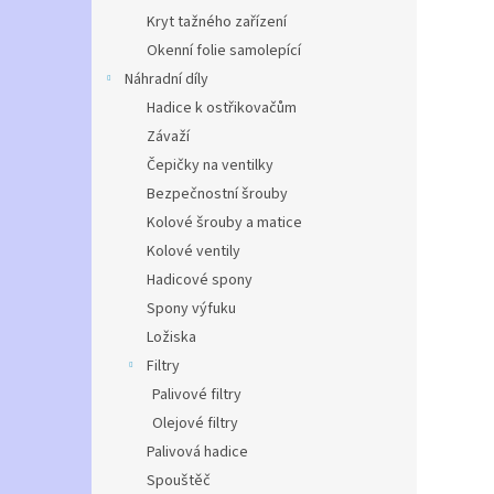
Kryt tažného zařízení
Okenní folie samolepící
Náhradní díly
Hadice k ostřikovačům
Závaží
Čepičky na ventilky
Bezpečnostní šrouby
Kolové šrouby a matice
Kolové ventily
Hadicové spony
Spony výfuku
Ložiska
Filtry
Palivové filtry
Olejové filtry
Palivová hadice
Spouštěč