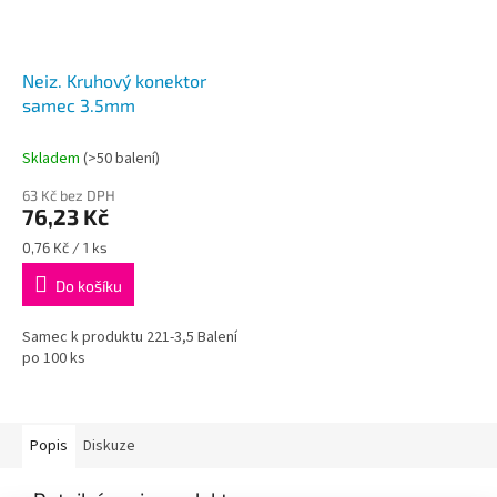
Neiz. Kruhový konektor
samec 3.5mm
Skladem
(>50 balení)
63 Kč bez DPH
76,23 Kč
Měrná
0,76 Kč / 1 ks
cena:
Do košíku
Samec k produktu 221-3,5 Balení
po 100 ks
Popis
Diskuze