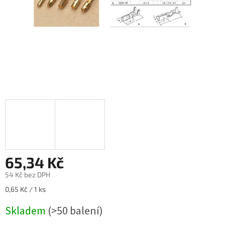
65,34 Kč
54 Kč bez DPH
Měrná
0,65 Kč / 1 ks
cena:
Skladem
(>50 balení)