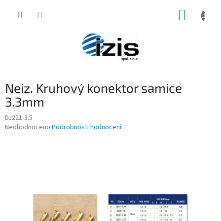
Přejít
NÁKUP
na
obsah
KOŠÍK
Neiz. Kruhový konektor samice
3.3mm
DJ221-3.5
Průměrné
Neohodnoceno
Podrobnosti hodnocení
hodnocení
produktu
je
0,0
z
5
hvězdiček.