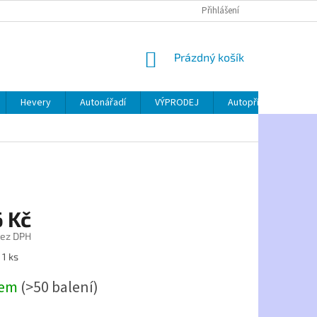
Přihlášení
NÁKUPNÍ
Prázdný košík
KOŠÍK
Hevery
Autonářadí
VÝPRODEJ
Autopříslušenství
6 Kč
bez DPH
 1 ks
dem
(>50 balení)