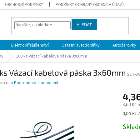
OBCHODNÍ PODMÍNKY
PODMÍNKY OCHRANY OSOBNÍCH ÚDAJŮ
HLEDAT
Elektropříslušenství
Ostatní autodoplňky
Autožárovky
ky
100 ks Vázací kabelová páska 3x60mm
 ks Vázací kabelová páska 3x60mm
SCT-36
né
noceno
Podrobnosti hodnocení
ní
4,3
u
3,60 Kč 
Měrná
0,04 Kč /
cena:
ek.
Skla