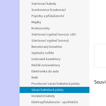
n
Startovací kabely
e
Svorkovnice šroubovací
l
Pojistky a příslušenství
Majáky
Krokosvorky
Startovací vypínač kovový -LED-
Startovací vypínač kovový
Neizolovaný konektor
Vypínače světla
Izolované konektory
Kleště na konektory
Elektronika do auta
Relé
Souvi
Povolovací vázací kabelová pásky
Vázací kabelové pásky
Instalační kabely
Elektropříslušenství - spotřebiče