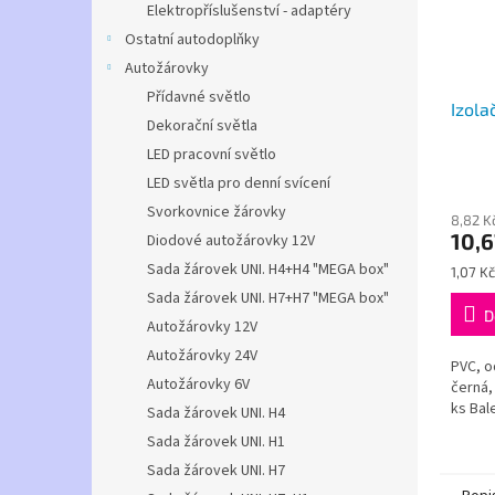
Elektropříslušenství - adaptéry
Ostatní autodoplňky
Autožárovky
Přídavné světlo
Izola
Dekorační světla
LED pracovní světlo
LED světla pro denní svícení
Svorkovnice žárovky
8,82 K
10,6
Diodové autožárovky 12V
Sada žárovek UNI. H4+H4 "MEGA box"
Měrná
1,07 Kč
cena:
Sada žárovek UNI. H7+H7 "MEGA box"
D
Autožárovky 12V
Autožárovky 24V
PVC, o
Autožárovky 6V
černá,
ks Bal
Sada žárovek UNI. H4
Sada žárovek UNI. H1
Sada žárovek UNI. H7