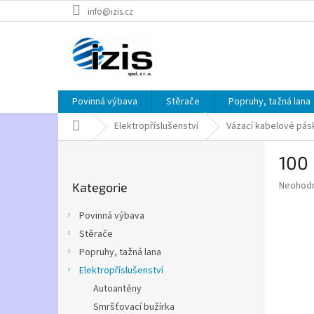
Přejít
info@izis.cz
na
obsah
Povinná výbava
Stěrače
Popruhy, tažná lana
Domů
Elektropříslušenství
Vázací kabelové pás
P
100
o
Přeskočit
s
Průměr
Neohod
Kategorie
kategorie
t
hodnoce
r
produkt
Povinná výbava
a
je
Stěrače
0,0
n
z
Popruhy, tažná lana
n
5
í
Elektropříslušenství
hvězdič
p
Autoantény
a
Smršťovací bužírka