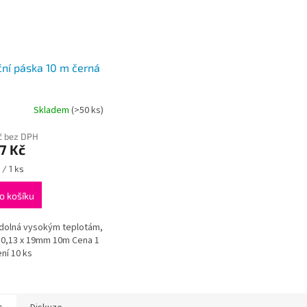
ční páska 10 m černá
Skladem
(>50 ks)
č bez DPH
7 Kč
 / 1 ks
o košíku
dolná vysokým teplotám,
 0,13 x 19mm 10m Cena 1
ení 10 ks