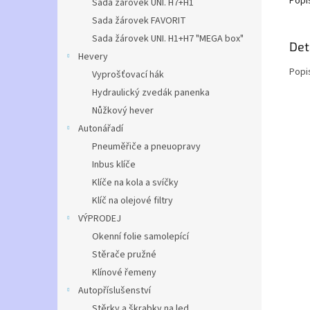
Popi
Sada žárovek UNI. H7+H1
Sada žárovek FAVORIT
Sada žárovek UNI. H1+H7 "MEGA box"
Det
Hevery
Popi
Vyprošťovací hák
Hydraulický zvedák panenka
Nůžkový hever
Autonářadí
Pneuměřiče a pneuopravy
Inbus klíče
Klíče na kola a svíčky
Klíč na olejové filtry
VÝPRODEJ
Okenní folie samolepící
Stěrače pružné
Klínové řemeny
Autopříslušenství
Stěrky a škrabky na led