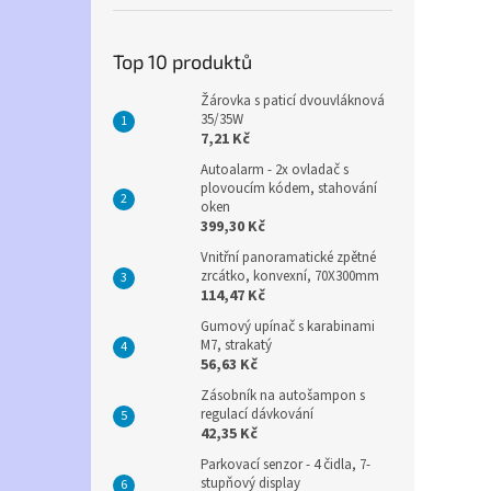
Top 10 produktů
Žárovka s paticí dvouvláknová
35/35W
7,21 Kč
Autoalarm - 2x ovladač s
plovoucím kódem, stahování
oken
399,30 Kč
Vnitřní panoramatické zpětné
zrcátko, konvexní, 70X300mm
114,47 Kč
Gumový upínač s karabinami
M7, strakatý
56,63 Kč
Zásobník na autošampon s
regulací dávkování
42,35 Kč
Parkovací senzor - 4 čidla, 7-
stupňový display