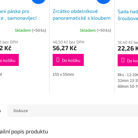
xní páska pro
Zrcátko obdelníkové
Sada had
e , samonavíjecí
panoramatické s kloubem
šroubova
a s přísavkou
Skladem
(>50 ks)
Skladem
(>50 ks)
Kč bez DPH
46,50 Kč bez DPH
18,40 Kč b
2 Kč
56,27 Kč
22,26 
o košíku
Do košíku
Do ko
M
155 x 55mm
8ks : 12-2
32mm 23-3
60mm 50-
s
Diskuze
ailní popis produktu