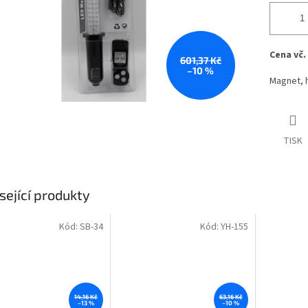
Cena vč.
601,37 Kč
–10 %
Magnet, h
TISK
sející produkty
Kód:
SB-34
Kód:
YH-155
14,16 Kč
63,16 Kč
–13 %
–10 %