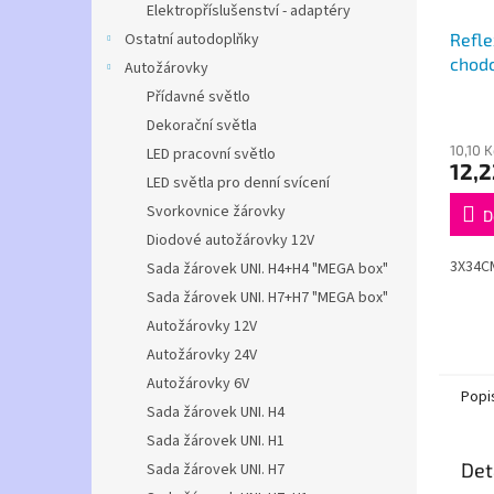
Elektropříslušenství - adaptéry
Ostatní autodoplňky
Refle
chodc
Autožárovky
Přídavné světlo
Dekorační světla
10,10 
LED pracovní světlo
12,2
LED světla pro denní svícení
Svorkovnice žárovky
D
Diodové autožárovky 12V
3X34C
Sada žárovek UNI. H4+H4 "MEGA box"
Sada žárovek UNI. H7+H7 "MEGA box"
Autožárovky 12V
Autožárovky 24V
Autožárovky 6V
Popi
Sada žárovek UNI. H4
Sada žárovek UNI. H1
Det
Sada žárovek UNI. H7