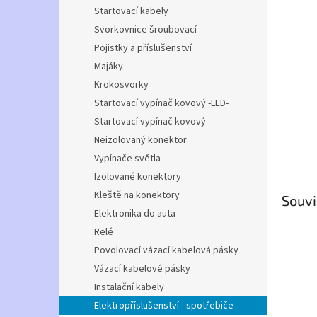
n
Startovací kabely
e
Svorkovnice šroubovací
l
Pojistky a příslušenství
Majáky
Krokosvorky
Startovací vypínač kovový -LED-
Startovací vypínač kovový
Neizolovaný konektor
Vypínače světla
Izolované konektory
Kleště na konektory
Souvi
Elektronika do auta
Relé
Povolovací vázací kabelová pásky
Vázací kabelové pásky
Instalační kabely
Elektropříslušenství - spotřebiče