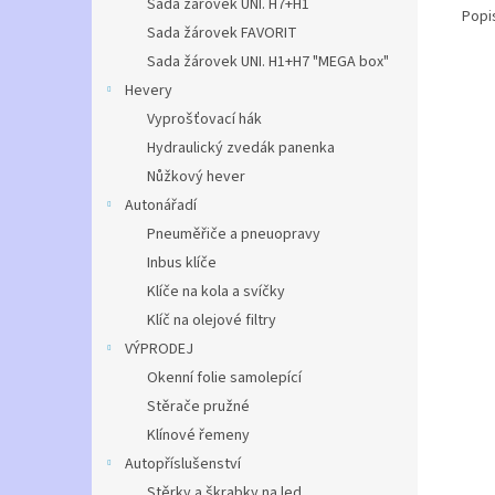
Sada žárovek UNI. H7+H1
Popi
Sada žárovek FAVORIT
Sada žárovek UNI. H1+H7 "MEGA box"
Hevery
Vyprošťovací hák
Hydraulický zvedák panenka
Nůžkový hever
Autonářadí
Pneuměřiče a pneuopravy
Inbus klíče
Klíče na kola a svíčky
Klíč na olejové filtry
VÝPRODEJ
Okenní folie samolepící
Stěrače pružné
Klínové řemeny
Autopříslušenství
Stěrky a škrabky na led