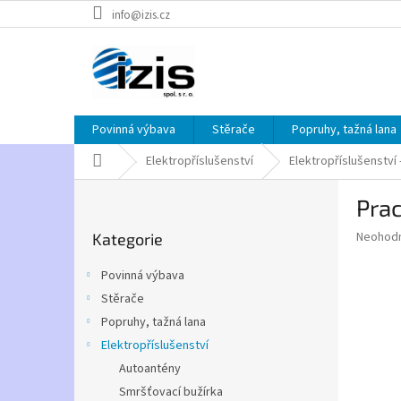
Přejít
info@izis.cz
na
obsah
Povinná výbava
Stěrače
Popruhy, tažná lana
Domů
Elektropříslušenství
Elektropříslušenství
P
Prac
o
Přeskočit
s
Průměr
Neohod
Kategorie
kategorie
t
hodnoce
r
produkt
Povinná výbava
a
je
Stěrače
0,0
n
z
Popruhy, tažná lana
n
5
í
Elektropříslušenství
hvězdič
p
Autoantény
a
Smršťovací bužírka