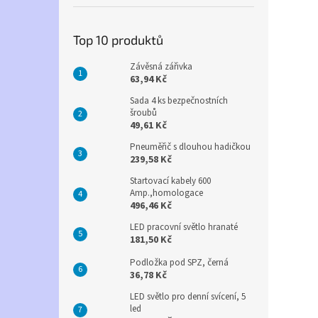
Top 10 produktů
Závěsná zářivka
63,94 Kč
Sada 4 ks bezpečnostních
šroubů
49,61 Kč
Pneuměřič s dlouhou hadičkou
239,58 Kč
Startovací kabely 600
Amp.,homologace
496,46 Kč
LED pracovní světlo hranaté
181,50 Kč
Podložka pod SPZ, černá
36,78 Kč
LED světlo pro denní svícení, 5
led