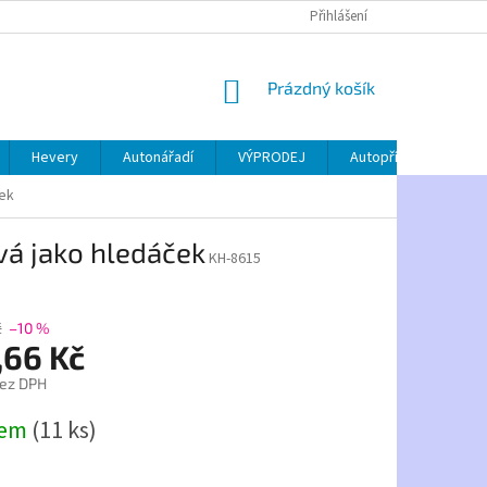
Přihlášení
NÁKUPNÍ
Prázdný košík
KOŠÍK
Hevery
Autonářadí
VÝPRODEJ
Autopříslušenství
ček
vá jako hledáček
KH-8615
č
–10 %
,66 Kč
bez DPH
dem
(11 ks)