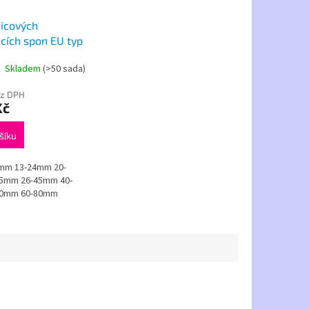
icových
cích spon EU typ
Skladem
(>50 sada)
ez DPH
Kč
šíku
0mm 13-24mm 20-
5mm 26-45mm 40-
70mm 60-80mm