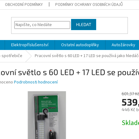
OBCHODNÍ PODMÍNKY
PODMÍNKY OCHRANY OSOBNÍCH ÚDAJŮ
HLEDAT
Elektropříslušenství
Ostatní autodoplňky
Autožárovky
 - spotřebiče
Pracovní světlo s 60 LED + 17 LED se používá jako hledá
ovní světlo s 60 LED + 17 LED se použí
né
noceno
Podrobnosti hodnocení
ní
u
601,37 K
539
446 Kč 
Měrná
Skla
ek.
cena: