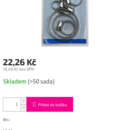
22,26 Kč
18,40 Kč bez DPH
Měrná
Skladem
(>50 sada)
cena:
Přidat do košíku
8ks :