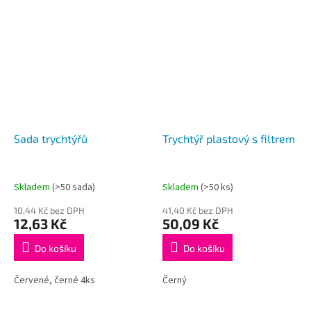
Sada trychtýřů
Trychtýř plastový s filtrem
Skladem
(>50 sada)
Skladem
(>50 ks)
10,44 Kč bez DPH
41,40 Kč bez DPH
12,63 Kč
50,09 Kč
Do košíku
Do košíku
Červené, černé 4ks
Černý