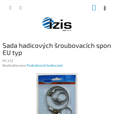
Přejít
NÁKUP
na
obsah
KOŠÍK
Sada hadicových šroubovacích spon
EU typ
HC-122
Průměrné
Neohodnoceno
Podrobnosti hodnocení
hodnocení
produktu
je
0,0
z
5
hvězdiček.