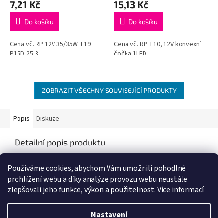
7,21 Kč
15,13 Kč
Do košíku
Do košíku
Cena vč. RP 12V 35/35W T19
Cena vč. RP T10, 12V konvexní
P15D-25-3
čočka 1LED
ZOBRAZIT VŠECHNY SOUVISEJÍCÍ PRODUKTY
Popis
Diskuze
Detailní popis produktu
Popis produktu není dostupný
Používáme cookies, abychom Vám umožnili pohodlné
prohlížení webu a díky analýze provozu webu neustále
zlepšovali jeho funkce, výkon a použitelnost.
Více informací
Z
á
Nastavení
Vytvořil Shoptet