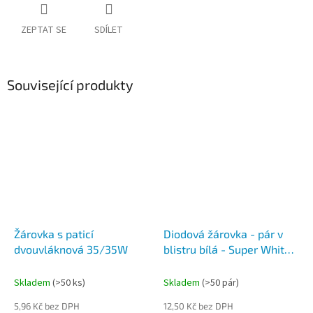
ZEPTAT SE
SDÍLET
Související produkty
Žárovka s paticí
Diodová žárovka - pár v
dvouvláknová 35/35W
blistru bílá - Super White
bodové
Skladem
(>50 ks)
Skladem
(>50 pár)
5,96 Kč bez DPH
12,50 Kč bez DPH