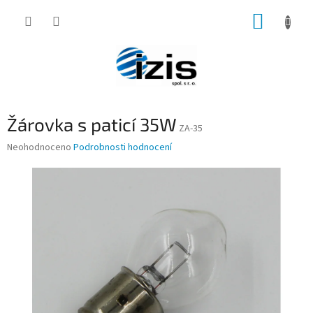
Přejít
NÁKUP
na
obsah
KOŠÍK
Žárovka s paticí 35W
ZA-35
Průměrné
Neohodnoceno
Podrobnosti hodnocení
hodnocení
produktu
je
0,0
z
5
hvězdiček.