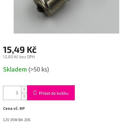
15,49 Kč
12,80 Kč bez DPH
Měrná
Skladem
(>50 ks)
cena:
Přidat do košíku
Cena vč. RP
12V 35W BA 20S