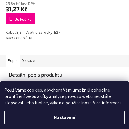
25,84 Kč bez DPH
31,27 Kč
Do košíku
Kabel 3,8m Včetně žárovky E27
60W Cena vč. RP
Popis
Diskuze
Detailní popis produktu
Popis produktu není dostupný
Používáme cookies, abychom Vám umožnili pohodlné
prohlížení webu a díky analýze provozu webu neustále
zlepšovali jeho funkce, výkon a použitelnost.
Více informací
Z
á
Nastavení
Vytvořil Shoptet
p
a