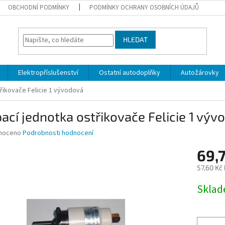
OBCHODNÍ PODMÍNKY
PODMÍNKY OCHRANY OSOBNÍCH ÚDAJŮ
HLEDAT
Elektropříslušenství
Ostatní autodoplňky
Autožárovky
řikovače Felicie 1 vývodová
ací jednotka ostřikovače Felicie 1 výv
né
noceno
Podrobnosti hodnocení
ní
69,
u
57,60 Kč
Měrná
Skla
cena:
ek.