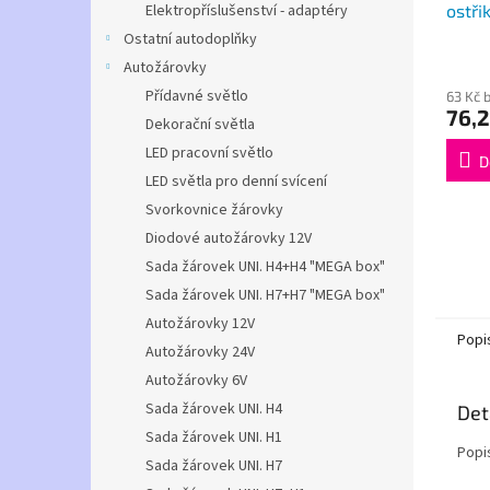
ostři
Elektropříslušenství - adaptéry
vývo
Ostatní autodoplňky
Autožárovky
Přídavné světlo
63 Kč 
76,2
Dekorační světla
LED pracovní světlo
D
LED světla pro denní svícení
Svorkovnice žárovky
Diodové autožárovky 12V
Sada žárovek UNI. H4+H4 "MEGA box"
Sada žárovek UNI. H7+H7 "MEGA box"
Autožárovky 12V
Popi
Autožárovky 24V
Autožárovky 6V
Sada žárovek UNI. H4
Det
Sada žárovek UNI. H1
Popi
Sada žárovek UNI. H7