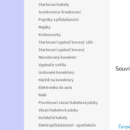
n
Startovací kabely
e
Svorkovnice šroubovací
l
Pojistky a příslušenství
Majáky
Krokosvorky
Startovací vypínač kovový -LED-
Startovací vypínač kovový
Neizolovaný konektor
Vypínače světla
Souvi
Izolované konektory
Kleště na konektory
Elektronika do auta
Relé
Povolovací vázací kabelová pásky
Vázací kabelové pásky
Instalační kabely
Elektropříslušenství - spotřebiče
Čerpa