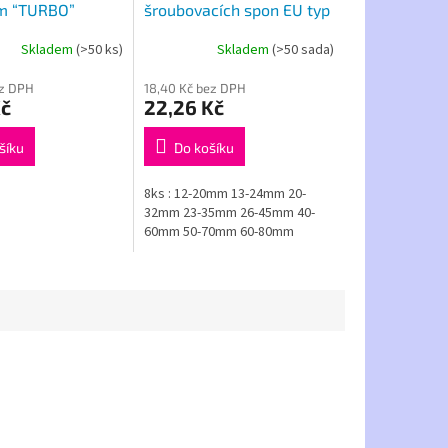
m “TURBO”
šroubovacích spon EU typ
Skladem
(>50 ks)
Skladem
(>50 sada)
ez DPH
18,40 Kč bez DPH
Kč
22,26 Kč
šíku
Do košíku
8ks : 12-20mm 13-24mm 20-
32mm 23-35mm 26-45mm 40-
60mm 50-70mm 60-80mm