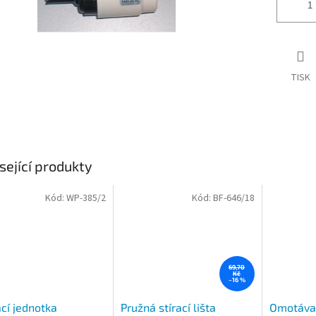
TISK
sející produkty
Kód:
WP-385/2
Kód:
BF-646/18
69,70
Kč
–16 %
cí jednotka
Pružná stírací lišta
Omotávac