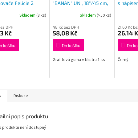
kovače Felicie 2
"BANÁN" UNI, 18"/45 cm,
s nápise
dová
HÁK adaptér
koženka
Skladem
(8 ks)
Skladem
(>50 ks)
bez DPH
48 Kč bez DPH
21,60 Kč b
3 Kč
58,08 Kč
26,14 
o košíku
Do košíku
Do ko
Grafitová guma v blistru 1 ks
Černý
s
Diskuze
ailní popis produktu
s produktu není dostupný