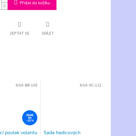
Přidat do košíku
ZEPTAT SE
SDÍLET
Kód:
BB-103
Kód:
HC-122
39,20
Kč
–33 %
í povlak volantu
Sada hadicových