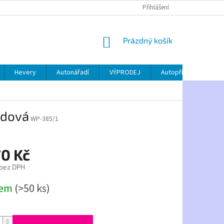
Přihlášení
NÁKUPNÍ
Prázdný košík
KOŠÍK
Hevery
Autonářadí
VÝPRODEJ
Autopříslušenství
odová
WP-385/1
70 Kč
 bez DPH
dem
(>50 ks)