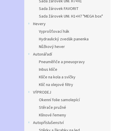
Sada žárovek UNI. H7+H1
Sada žárovek FAVORIT
Sada žárovek UNI. H1+H7 "MEGA box"
Hevery
Vyprošťovací hák
Hydraulický zvedák panenka
Nůžkový hever
Autonářadí
Pneuměřiče a pneuopravy
Inbus klíče
Klíče na kola a svíčky
Klíč na olejové filtry
VÝPRODEJ
Okenní folie samolepící
Stěrače pružné
Klínové řemeny
Autopříslušenství
Stěrky a škrabky na led