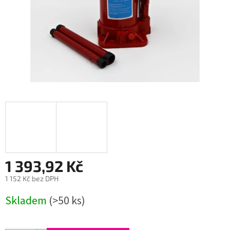
1 393,92 Kč
1 152 Kč bez DPH
Měrná
Skladem
(>50 ks)
cena: