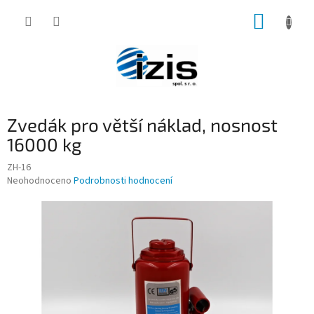
Přejít
NÁKUP
na
obsah
KOŠÍK
Zvedák pro větší náklad, nosnost
16000 kg
ZH-16
Průměrné
Neohodnoceno
Podrobnosti hodnocení
hodnocení
produktu
je
0,0
z
5
hvězdiček.