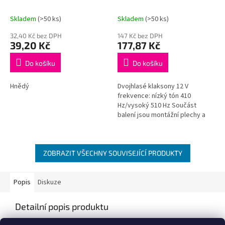
12V
Skladem
(>50 ks)
Skladem
(>50 ks)
32,40 Kč bez DPH
147 Kč bez DPH
39,20 Kč
177,87 Kč
Do košíku
Do košíku
Hnědý
Dvojhlasé klaksony 12 V
frekvence: nízký tón 410
Hz/vysoký 510 Hz Součást
balení jsou montážní plechy a
relé
ZOBRAZIT VŠECHNY SOUVISEJÍCÍ PRODUKTY
Popis
Diskuze
Detailní popis produktu
Popis produktu není dostupný