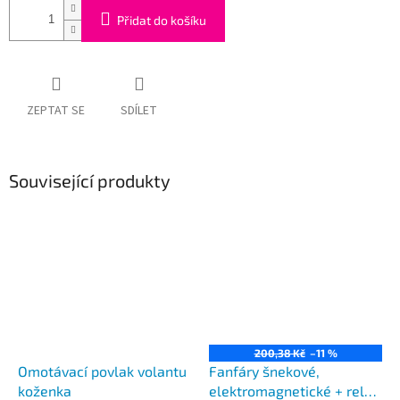
Přidat do košíku
ZEPTAT SE
SDÍLET
Související produkty
200,38 Kč
–11 %
Omotávací povlak volantu
Fanfáry šnekové,
koženka
elektromagnetické + relé