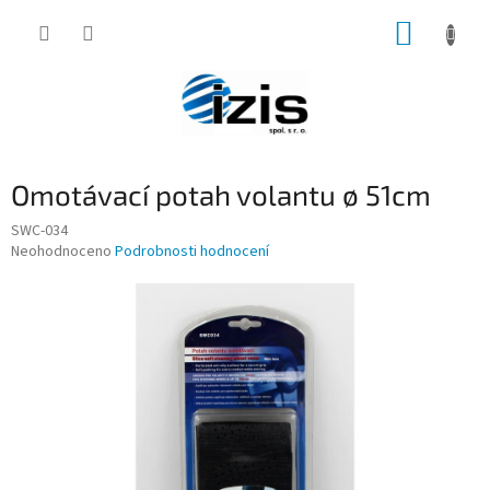
Přejít
NÁKUP
na
obsah
KOŠÍK
Omotávací potah volantu ø 51cm
SWC-034
Průměrné
Neohodnoceno
Podrobnosti hodnocení
hodnocení
produktu
je
0,0
z
5
hvězdiček.