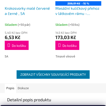
206,91 Kč
–16 %
Krokosvorky malé červené
Masážní kuličkový přehoz
a černé , 5A
v látkovém rámu -
mikrosemiš
Skladem
(>50 pár)
Skladem
(>50 ks)
5,40 Kč bez DPH
143 Kč bez DPH
6,53 Kč
173,03 Kč
Do košíku
Do košíku
5A
Tmavé vínové
ZOBRAZIT VŠECHNY SOUVISEJÍCÍ PRODUKTY
Popis
Diskuze
Detailní popis produktu