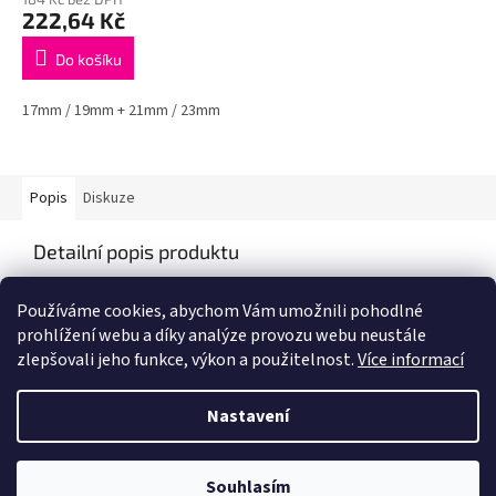
222,64 Kč
Do košíku
17mm / 19mm + 21mm / 23mm
Popis
Diskuze
Detailní popis produktu
Popis produktu není dostupný
Používáme cookies, abychom Vám umožnili pohodlné
prohlížení webu a díky analýze provozu webu neustále
zlepšovali jeho funkce, výkon a použitelnost.
Více informací
Z
á
Nastavení
Vytvořil Shoptet
p
a
t
Souhlasím
Copyright 2026
IZIS Auto
. Všechna práva vyhrazena.