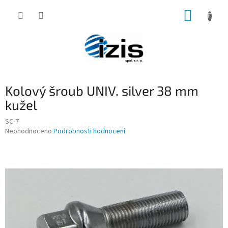
Přejít
NÁKUP
na
obsah
KOŠÍK
Kolový šroub UNIV. silver 38 mm
kužel
SC-7
Průměrné
Neohodnoceno
Podrobnosti hodnocení
hodnocení
produktu
je
0,0
z
5
hvězdiček.