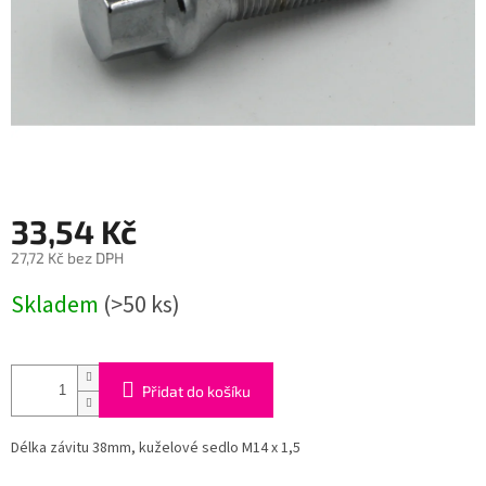
33,54 Kč
27,72 Kč bez DPH
Měrná
Skladem
(>50 ks)
cena:
Přidat do košíku
Délka závitu 38mm, kuželové sedlo M14 x 1,5