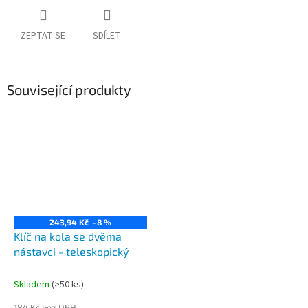
ZEPTAT SE
SDÍLET
Související produkty
243,94 Kč
–8 %
Klíč na kola se dvěma
nástavci - teleskopický
Skladem
(>50 ks)
184 Kč bez DPH