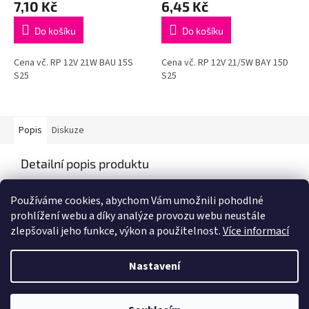
7,10 Kč
6,45 Kč
Do košíku
Do košíku
Cena vč. RP 12V 21W BAU 15S
Cena vč. RP 12V 21/5W BAY 15D
S25
S25
Popis
Diskuze
Detailní popis produktu
Popis produktu není dostupný
Používáme cookies, abychom Vám umožnili pohodlné
prohlížení webu a díky analýze provozu webu neustále
zlepšovali jeho funkce, výkon a použitelnost.
Více informací
Z
á
Nastavení
Vytvořil Shoptet
p
a
t