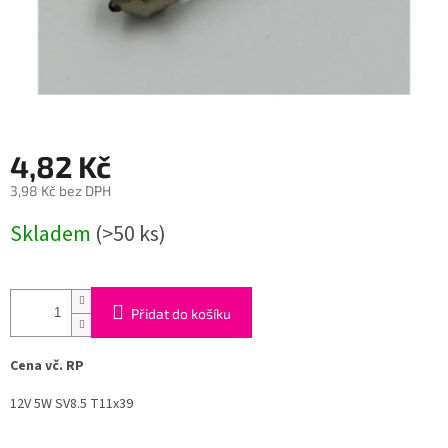
4,82 Kč
3,98 Kč bez DPH
Měrná
Skladem
(>50 ks)
cena:
Přidat do košíku
Cena vč. RP
12V 5W SV8.5 T11x39