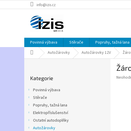
Přejít
info@izis.cz
na
obsah
Povinná výbava
Stěrače
Popruhy, tažná lana
Domů
Autožárovky
Autožárovky 12V
Žáro
P
Žár
o
Přeskočit
s
Průměr
Neohod
Kategorie
kategorie
t
hodnoce
r
produkt
Povinná výbava
a
je
Stěrače
0,0
n
z
Popruhy, tažná lana
n
5
í
Elektropříslušenství
hvězdič
p
Ostatní autodoplňky
a
Autožárovky