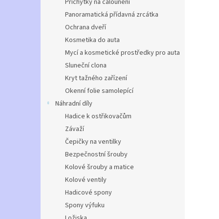
Příchytky na čalounění
Panoramatická přídavná zrcátka
Ochrana dveří
Kosmetika do auta
Mycí a kosmetické prostředky pro auta
Sluneční clona
Kryt tažného zařízení
Okenní folie samolepící
Náhradní díly
Hadice k ostřikovačům
Závaží
Čepičky na ventilky
Bezpečnostní šrouby
Kolové šrouby a matice
Kolové ventily
Hadicové spony
Spony výfuku
Ložiska