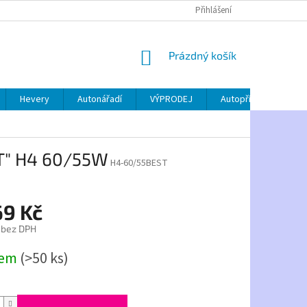
Přihlášení
NÁKUPNÍ
Prázdný košík
KOŠÍK
Hevery
Autonářadí
VÝPRODEJ
Autopříslušenství
ST" H4 60/55W
H4-60/55BEST
69 Kč
 bez DPH
dem
(>50 ks)