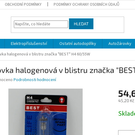
OBCHODNÍ PODMÍNKY
PODMÍNKY OCHRANY OSOBNÍCH ÚDAJŮ
HLEDAT
Elektropříslušenství
Ostatní autodoplňky
Autožárovky
vka halogenová v blistru značka "BEST" H4 60/55W
ovka halogenová v blistru značka "BE
né
noceno
Podrobnosti hodnocení
ní
54,
u
45,20 Kč
Měrná
Skla
cena:
ek.