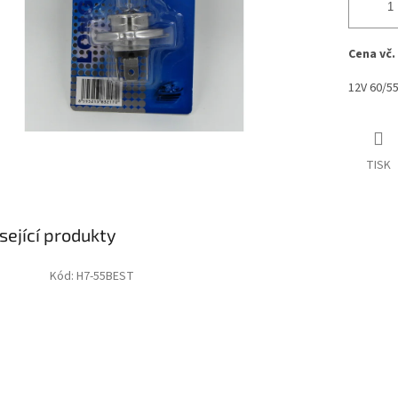
Cena vč.
12V 60/5
TISK
sející produkty
Kód:
H7-55BEST