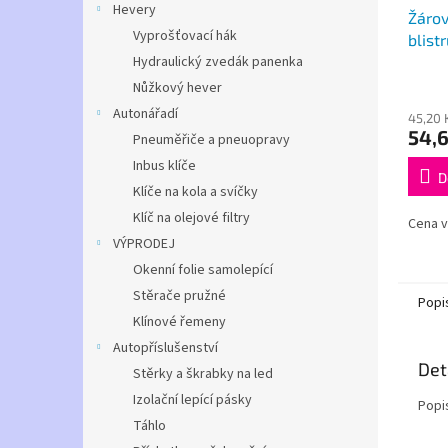
Hevery
Žárov
Vyprošťovací hák
blist
Hydraulický zvedák panenka
55W
Nůžkový hever
Autonářadí
45,20 
54,6
Pneuměřiče a pneuopravy
Inbus klíče
D
Klíče na kola a svíčky
Klíč na olejové filtry
Cena v
VÝPRODEJ
Okenní folie samolepící
Stěrače pružné
Popi
Klínové řemeny
Autopříslušenství
Det
Stěrky a škrabky na led
Izolační lepící pásky
Popi
Táhlo