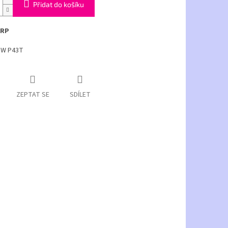
Přidat do košíku
 RP
5W P43T
ZEPTAT SE
SDÍLET