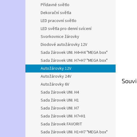
n
Přídavné světlo
e
Dekorační světla
l
LED pracovní světlo
LED světla pro denní svícení
Svorkovnice žárovky
Diodové autožárovky 12V
Sada žárovek UNI. H4+H4 "MEGA box"
Sada žárovek UNI. H7+H7 "MEGA box"
Autožárovky 12V
Autožárovky 24V
Souvi
Autožárovky 6V
Sada žárovek UNI. H4
Sada žárovek UNI. H1
Sada žárovek UNI. H7
Sada žárovek UNI. H7+H1
Sada žárovek FAVORIT
Sada žárovek UNI. H1+H7 "MEGA box"