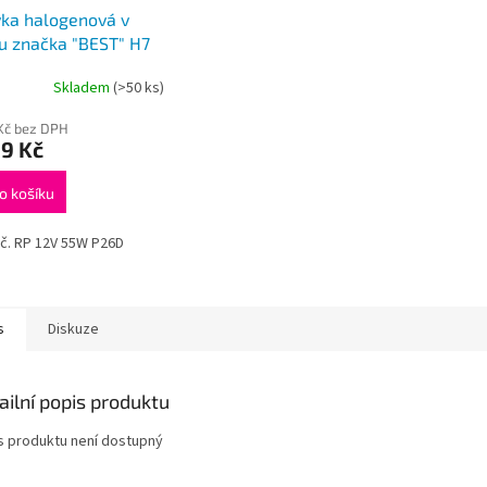
ka halogenová v
ru značka "BEST" H7
Skladem
(>50 ks)
Kč bez DPH
9 Kč
o košíku
č. RP 12V 55W P26D
s
Diskuze
ailní popis produktu
s produktu není dostupný