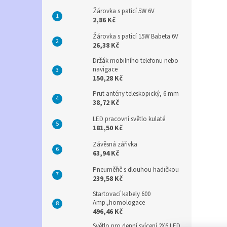
Žárovka s paticí 5W 6V
2,86 Kč
Žárovka s paticí 15W Babeta 6V
26,38 Kč
Držák mobilního telefonu nebo
navigace
150,28 Kč
Prut antény teleskopický, 6 mm
38,72 Kč
LED pracovní světlo kulaté
181,50 Kč
Závěsná zářivka
63,94 Kč
Pneuměřič s dlouhou hadičkou
239,58 Kč
Startovací kabely 600
Amp.,homologace
496,46 Kč
Světlo pro denní svícení 2X6 LED