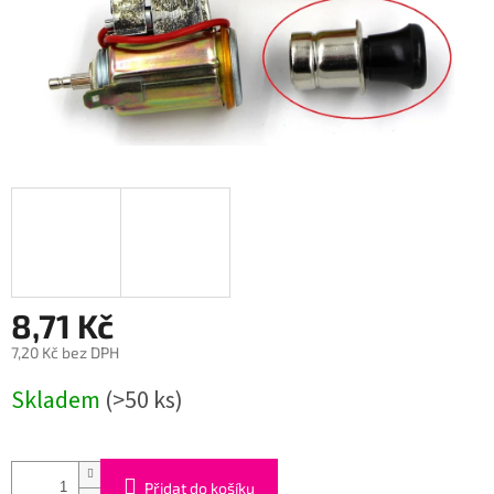
8,71 Kč
7,20 Kč bez DPH
Měrná
Skladem
(>50 ks)
cena:
Přidat do košíku