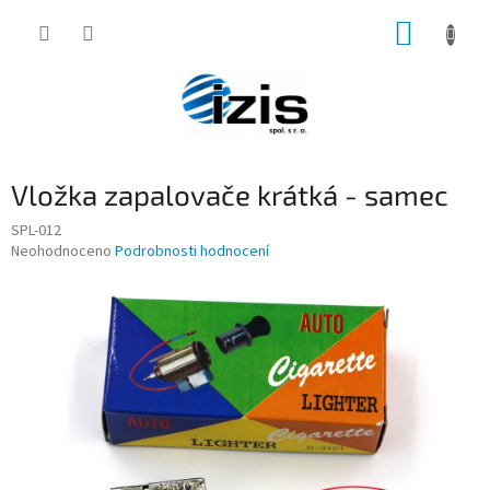
Přejít
NÁKUP
na
obsah
KOŠÍK
Vložka zapalovače krátká - samec
SPL-012
Průměrné
Neohodnoceno
Podrobnosti hodnocení
hodnocení
produktu
je
0,0
z
5
hvězdiček.