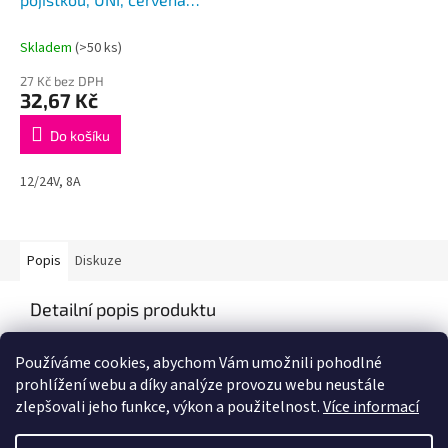
vidlice
Skladem
(>50 ks)
27 Kč bez DPH
32,67 Kč
Do košíku
12/24V, 8A
Popis
Diskuze
Detailní popis produktu
Popis produktu není dostupný
Používáme cookies, abychom Vám umožnili pohodlné
prohlížení webu a díky analýze provozu webu neustále
zlepšovali jeho funkce, výkon a použitelnost.
Více informací
Z
á