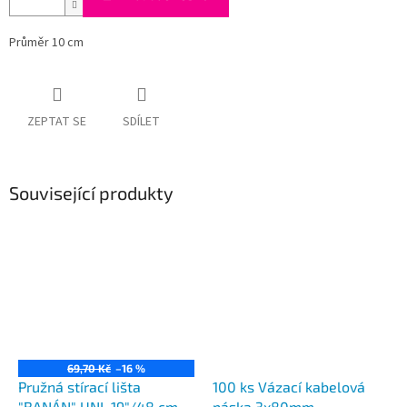
Průměr 10 cm
ZEPTAT SE
SDÍLET
Související produkty
69,70 Kč
–16 %
Pružná stírací lišta
100 ks Vázací kabelová
"BANÁN" UNI, 19"/48 cm,
páska 3x80mm