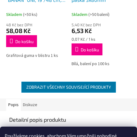
HÁK adaptér
Skladem
(>50 ks)
Skladem
(>50 balení)
48 Kč bez DPH
5,40 Kč bez DPH
58,08 Kč
6,53 Kč
Měrná
0,07 Kč / 1 ks
Do košíku
cena:
Do košíku
Grafitová guma v blistru 1 ks
Bílá, balení po 100 ks
ZOBRAZIT VŠECHNY SOUVISEJÍCÍ PRODUKTY
Popis
Diskuze
Detailní popis produktu
Popis produktu není dostupný
Používáme cookies, abychom Vám umožnili pohodlné