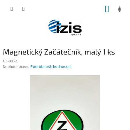
Přejít
NÁKUP
na
obsah
KOŠÍK
Magnetický Začátečník, malý 1 ks
CZ-0052
Průměrné
Neohodnoceno
Podrobnosti hodnocení
hodnocení
produktu
je
0,0
z
5
hvězdiček.