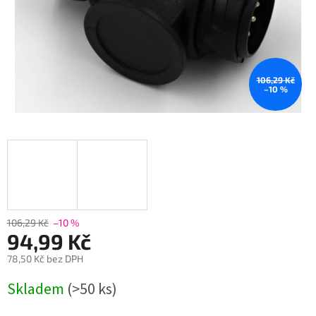
106,29 Kč
–10 %
106,29 Kč
–10 %
94,99 Kč
78,50 Kč bez DPH
Měrná
Skladem
(>50 ks)
cena: