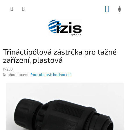
Přejít
NÁKUP
na
obsah
KOŠÍK
Třináctipólová zástrčka pro tažné
zařízení, plastová
P-200
Průměrné
Neohodnoceno
Podrobnosti hodnocení
hodnocení
produktu
je
0,0
z
5
hvězdiček.