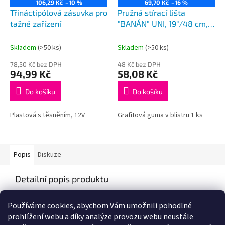
106,29 Kč
–10 %
69,70 Kč
–16 %
Třináctipólová zásuvka pro
Pružná stírací lišta
tažné zařízení
"BANÁN" UNI, 19"/48 cm,
HÁK adaptér
Skladem
(>50 ks)
Skladem
(>50 ks)
78,50 Kč bez DPH
48 Kč bez DPH
94,99 Kč
58,08 Kč
Do košíku
Do košíku
Plastová s těsněním, 12V
Grafitová guma v blistru 1 ks
Popis
Diskuze
Detailní popis produktu
Popis produktu není dostupný
Používáme cookies, abychom Vám umožnili pohodlné
prohlížení webu a díky analýze provozu webu neustále