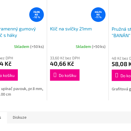
72,96
45,74
Kč
Kč
–10 %
–11 %
ramenný gumový
Klíč na svíčky 21mm
Pružná st
č s háky
"BANÁN" 
OUK",4X100 cm
HÁK adap
Skladem
(>50 ks)
Skladem
(>50 ks)
bez DPH
33,60 Kč bez DPH
48 Kč bez 
4 Kč
40,66 Kč
58,08 
o košíku
Do košíku
Do ko
 upínač pavouk, pr.8 mm,
Grafitová g
100 cm
s
Diskuze