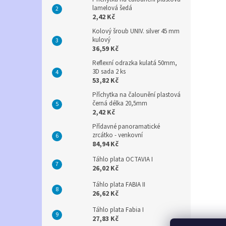
lamelová šedá
2,42 Kč
Kolový šroub UNIV. silver 45 mm
kulový
36,59 Kč
Reflexní odrazka kulatá 50mm,
3D sada 2 ks
53,82 Kč
Příchytka na čalounění plastová
černá délka 20,5mm
2,42 Kč
Přídavné panoramatické
zrcátko - venkovní
84,94 Kč
Táhlo plata OCTAVIA I
26,02 Kč
Táhlo plata FABIA II
26,62 Kč
Táhlo plata Fabia I
27,83 Kč