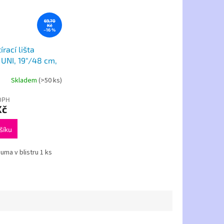
69,70
Kč
–16 %
írací lišta
UNI, 19"/48 cm,
tér
Skladem
(>50 ks)
DPH
Kč
šíku
uma v blistru 1 ks