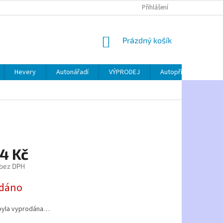
Přihlášení
NÁKUPNÍ
Prázdný košík
KOŠÍK
Hevery
Autonářadí
VÝPRODEJ
Autopříslušenství
4 Kč
 bez DPH
dáno
byla vyprodána…