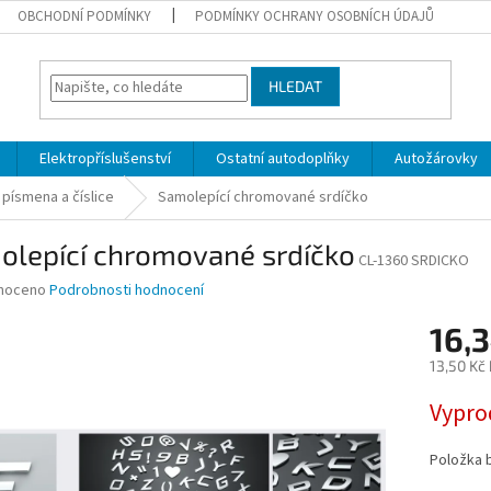
OBCHODNÍ PODMÍNKY
PODMÍNKY OCHRANY OSOBNÍCH ÚDAJŮ
HLEDAT
Elektropříslušenství
Ostatní autodoplňky
Autožárovky
 písmena a číslice
Samolepící chromované srdíčko
olepící chromované srdíčko
CL-1360 SRDICKO
né
noceno
Podrobnosti hodnocení
ní
16,3
u
13,50 Kč
Měrná
Vypro
cena:
ek.
Položka 