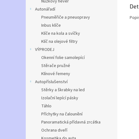
Nůžkový hever
Det
Autonářadí
Pneuměřiče a pneuopravy
Popi
Inbus klíče
Klíče na kola a svíčky
Klíč na olejové filtry
VÝPRODEJ
Okenní folie samolepící
Stěrače pružné
Klínové řemeny
Autopříslušenství
Stěrky a škrabky na led
Izolační lepící pásky
Táhlo
Příchytky na čalounění
Panoramatická přídavná zrcátka
Ochrana dveří
Kosmetika do auta