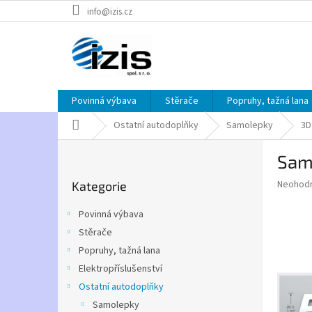
Přejít
info@izis.cz
na
obsah
Povinná výbava
Stěrače
Popruhy, tažná lana
Domů
Ostatní autodoplňky
Samolepky
3D
P
Sam
o
Přeskočit
s
Průměr
Neohod
Kategorie
kategorie
t
hodnoce
r
produkt
Povinná výbava
a
je
Stěrače
0,0
n
z
Popruhy, tažná lana
n
5
í
Elektropříslušenství
hvězdič
p
Ostatní autodoplňky
a
Samolepky