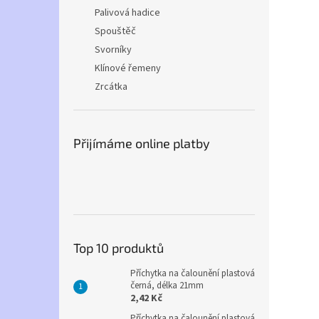
Palivová hadice
Spouštěč
Svorníky
Klínové řemeny
Zrcátka
Přijímáme online platby
Top 10 produktů
Příchytka na čalounění plastová
černá, délka 21mm
2,42 Kč
Příchytka na čalounění plastová