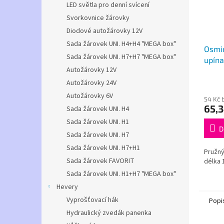
LED světla pro denní svícení
Svorkovnice žárovky
Diodové autožárovky 12V
Sada žárovek UNI. H4+H4 "MEGA box"
Osmi
Sada žárovek UNI. H7+H7 "MEGA box"
upína
Autožárovky 12V
"PAV
Autožárovky 24V
Autožárovky 6V
54 Kč 
65,3
Sada žárovek UNI. H4
Sada žárovek UNI. H1
D
Sada žárovek UNI. H7
Sada žárovek UNI. H7+H1
Pružný
Sada žárovek FAVORIT
délka 
Sada žárovek UNI. H1+H7 "MEGA box"
Hevery
Vyprošťovací hák
Popi
Hydraulický zvedák panenka