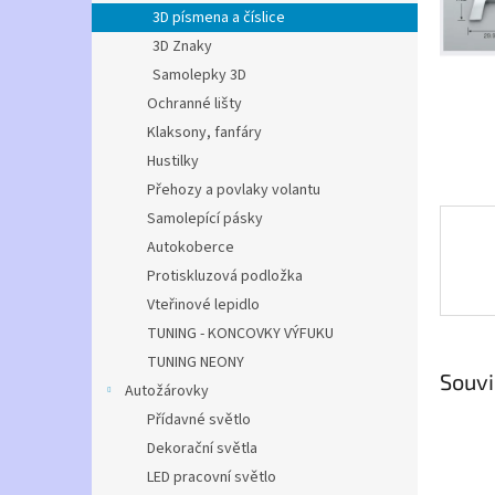
n
3D písmena a číslice
e
3D Znaky
l
Samolepky 3D
Ochranné lišty
Klaksony, fanfáry
Hustilky
Přehozy a povlaky volantu
Samolepící pásky
Autokoberce
Protiskluzová podložka
Vteřinové lepidlo
TUNING - KONCOVKY VÝFUKU
TUNING NEONY
Souvi
Autožárovky
Přídavné světlo
Dekorační světla
LED pracovní světlo