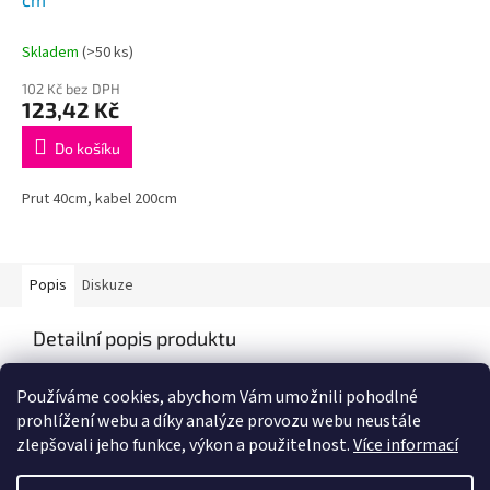
Skladem
(>50 ks)
102 Kč bez DPH
123,42 Kč
Do košíku
Prut 40cm, kabel 200cm
Popis
Diskuze
Detailní popis produktu
Popis produktu není dostupný
Používáme cookies, abychom Vám umožnili pohodlné
prohlížení webu a díky analýze provozu webu neustále
zlepšovali jeho funkce, výkon a použitelnost.
Více informací
Z
á