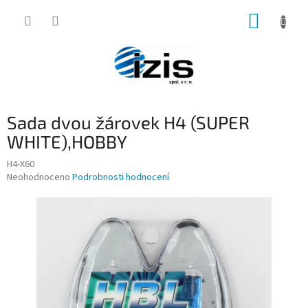
Přejít
NÁKUP
na
obsah
KOŠÍK
Sada dvou žárovek H4 (SUPER
WHITE),HOBBY
H4-X60
Průměrné
Neohodnoceno
Podrobnosti hodnocení
hodnocení
produktu
je
0,0
z
5
hvězdiček.