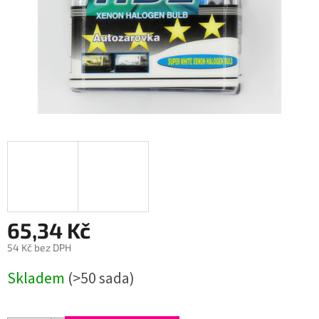
65,34 Kč
54 Kč bez DPH
Měrná
Skladem
(>50 sada)
cena: