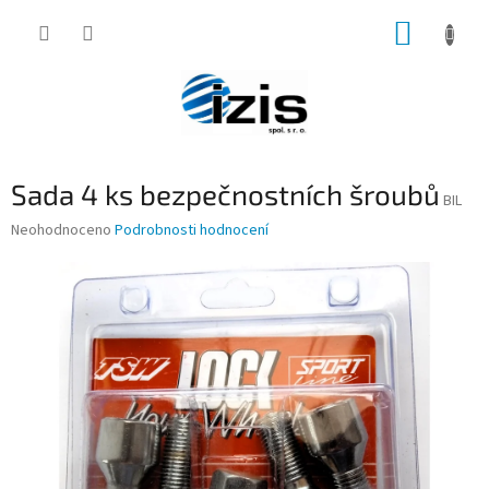
Přejít
NÁKUP
na
obsah
KOŠÍK
Sada 4 ks bezpečnostních šroubů
BIL
Průměrné
Neohodnoceno
Podrobnosti hodnocení
hodnocení
produktu
je
0,0
z
5
hvězdiček.