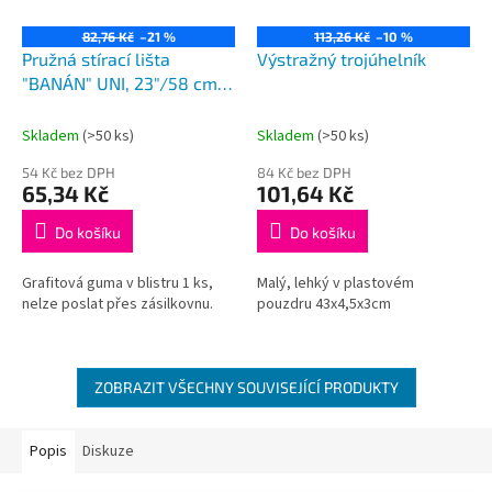
82,76 Kč
–21 %
113,26 Kč
–10 %
Pružná stírací lišta
Výstražný trojúhelník
"BANÁN" UNI, 23"/58 cm,
HÁK adaptér
Skladem
(>50 ks)
Skladem
(>50 ks)
54 Kč bez DPH
84 Kč bez DPH
65,34 Kč
101,64 Kč
Do košíku
Do košíku
Grafitová guma v blistru 1 ks,
Malý, lehký v plastovém
nelze poslat přes zásilkovnu.
pouzdru 43x4,5x3cm
ZOBRAZIT VŠECHNY SOUVISEJÍCÍ PRODUKTY
Popis
Diskuze