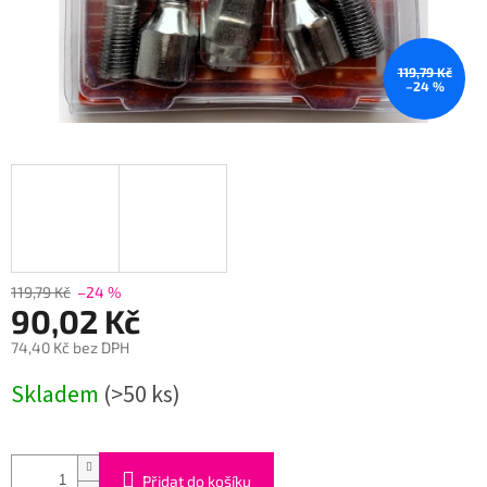
119,79 Kč
–24 %
119,79 Kč
–24 %
90,02 Kč
74,40 Kč bez DPH
Měrná
Skladem
(>50 ks)
cena:
Přidat do košíku