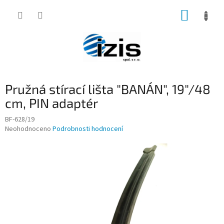
Přejít
NÁKUP
na
obsah
KOŠÍK
Pružná stírací lišta "BANÁN", 19"/48
cm, PIN adaptér
BF-628/19
Průměrné
Neohodnoceno
Podrobnosti hodnocení
hodnocení
produktu
je
0,0
z
5
hvězdiček.