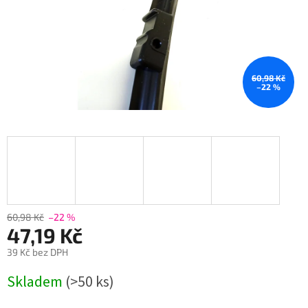
60,98 Kč
–22 %
60,98 Kč
–22 %
47,19 Kč
39 Kč bez DPH
Měrná
Skladem
(>50 ks)
cena: