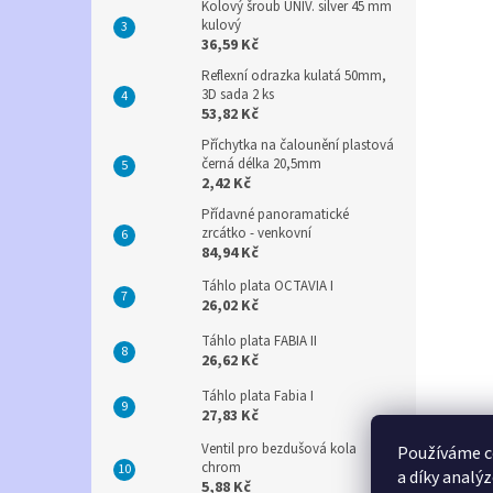
Kolový šroub UNIV. silver 45 mm
kulový
36,59 Kč
Reflexní odrazka kulatá 50mm,
3D sada 2 ks
53,82 Kč
Příchytka na čalounění plastová
černá délka 20,5mm
2,42 Kč
Přídavné panoramatické
zrcátko - venkovní
84,94 Kč
Táhlo plata OCTAVIA I
26,02 Kč
Táhlo plata FABIA II
26,62 Kč
Táhlo plata Fabia I
27,83 Kč
Ventil pro bezdušová kola
Používáme c
chrom
a díky analý
5,88 Kč