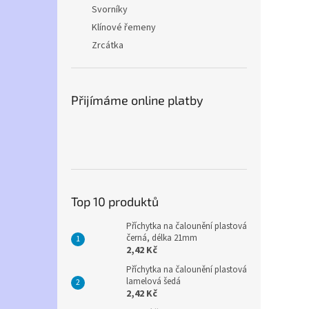
Svorníky
Klínové řemeny
Zrcátka
Přijímáme online platby
Top 10 produktů
Příchytka na čalounění plastová
černá, délka 21mm
2,42 Kč
Příchytka na čalounění plastová
lamelová šedá
2,42 Kč