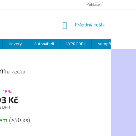
Přihlášení
NÁKUPNÍ
Prázdný košík
KOŠÍK
Hevery
Autonářadí
VÝPRODEJ
Autopříslušenství
mm
BF-626/18
–16 %
93 Kč
z DPH
dem
(>50 ks)