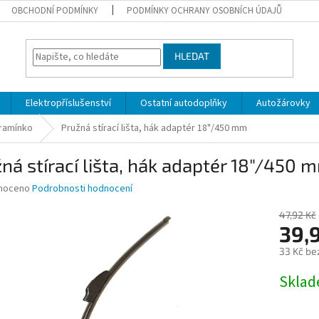
OBCHODNÍ PODMÍNKY
PODMÍNKY OCHRANY OSOBNÍCH ÚDAJŮ
HLEDAT
Elektropříslušenství
Ostatní autodoplňky
Autožárovky
 ramínko
Pružná stírací lišta, hák adaptér 18"/450 mm
ná stírací lišta, hák adaptér 18"/450 
né
noceno
Podrobnosti hodnocení
ní
u
47,92 Kč
39,
33 Kč be
Měrná
Skla
ek.
cena: