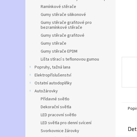
n
Ramínkové stěrače
e
l
Gumy stěrače silikonové
Gumy stěrače grafitové pro
bezramínkové stěrače
Gumy stěrače grafitové
Gumy stěrače
Gumy stěrače EPDM
Lišta stírací s teflonovou gumou
Popruhy, tažná lana
Elektropříslušenství
Ostatní autodoplňky
Autožárovky
Přídavné světlo
Dekorační světla
Popi
LED pracovní světlo
LED světla pro denní svícení
Det
Svorkovnice žárovky