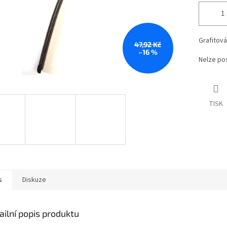
Grafitová
47,92 Kč
–16 %
Nelze pos
TISK
s
Diskuze
ailní popis produktu