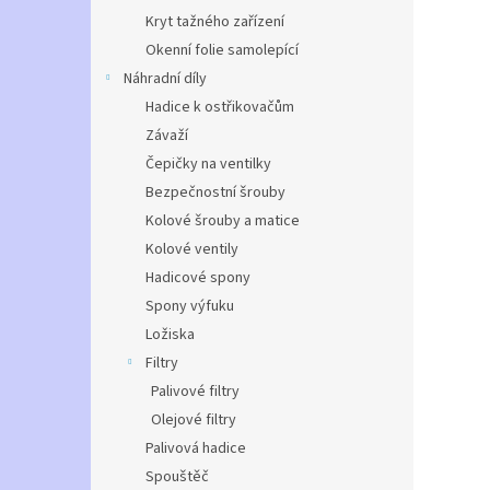
Kryt tažného zařízení
Okenní folie samolepící
Náhradní díly
Hadice k ostřikovačům
Závaží
Čepičky na ventilky
Bezpečnostní šrouby
Kolové šrouby a matice
Kolové ventily
Hadicové spony
Spony výfuku
Ložiska
Filtry
Palivové filtry
Olejové filtry
Palivová hadice
Spouštěč