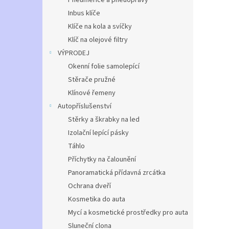
Pneuměřiče a pneuopravy
Inbus klíče
Klíče na kola a svíčky
Klíč na olejové filtry
VÝPRODEJ
Okenní folie samolepící
Stěrače pružné
Klínové řemeny
Autopříslušenství
Stěrky a škrabky na led
Izolační lepící pásky
Táhlo
Příchytky na čalounění
Panoramatická přídavná zrcátka
Ochrana dveří
Kosmetika do auta
Mycí a kosmetické prostředky pro auta
Sluneční clona