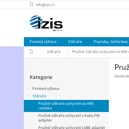
Přejít
info@izis.cz
na
obsah
Povinná výbava
Stěrače
Popruhy, tažná lana
Domů
Stěrače
Pružné stěrače uchycení na HÁK
P
Pruž
o
Přeskočit
s
Průměr
Neohod
Kategorie
kategorie
t
hodnoce
r
produkt
Povinná výbava
a
je
Stěrače
0,0
n
z
Pružné stěrače uchycení na HÁK
n
ramínko
5
í
hvězdič
Pružné stěrače uchycení z boku PIN
p
adapter
a
Pružné stěrače uchycení CUBE adaptér