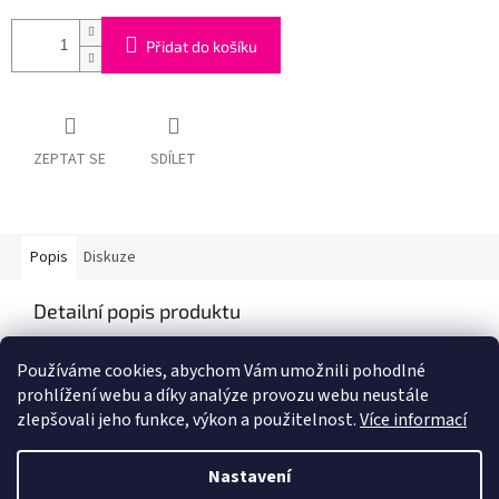
Přidat do košíku
ZEPTAT SE
SDÍLET
Popis
Diskuze
Detailní popis produktu
Popis produktu není dostupný
Používáme cookies, abychom Vám umožnili pohodlné
prohlížení webu a díky analýze provozu webu neustále
zlepšovali jeho funkce, výkon a použitelnost.
Více informací
Z
á
Nastavení
Vytvořil Shoptet
p