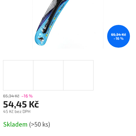
65,34 Kč
–16 %
65,34 Kč
–16 %
54,45 Kč
45 Kč bez DPH
Měrná
Skladem
(>50 ks)
cena: