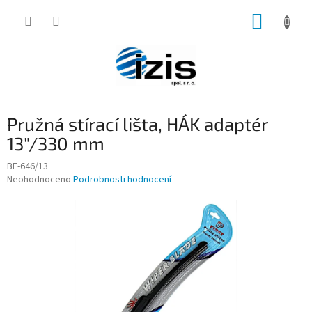
Přejít
NÁKUP
na
obsah
KOŠÍK
Pružná stírací lišta, HÁK adaptér
13"/330 mm
BF-646/13
Průměrné
Neohodnoceno
Podrobnosti hodnocení
hodnocení
produktu
je
0,0
z
5
hvězdiček.