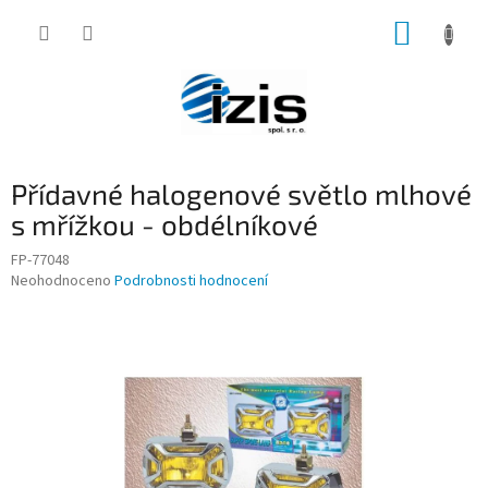
Přejít
NÁKUP
na
obsah
KOŠÍK
Přídavné halogenové světlo mlhové
s mřížkou - obdélníkové
FP-77048
Průměrné
Neohodnoceno
Podrobnosti hodnocení
hodnocení
produktu
je
0,0
z
5
hvězdiček.