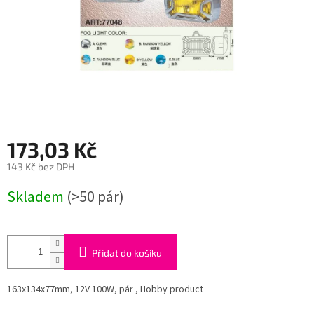
173,03 Kč
143 Kč bez DPH
Měrná
Skladem
(>50 pár)
cena:
Přidat do košíku
163x134x77mm, 12V 100W, pár , Hobby product