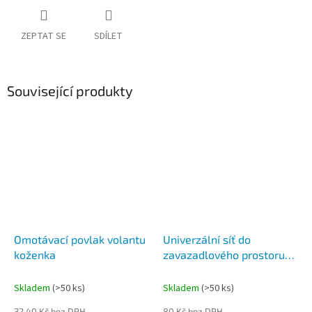
ZEPTAT SE
SDÍLET
Související produkty
Omotávací povlak volantu
Univerzální síť do
koženka
zavazadlového prostoru
na zajištění psa/nákladu
Skladem
(>50 ks)
Skladem
(>50 ks)
32,40 Kč bez DPH
80 Kč bez DPH