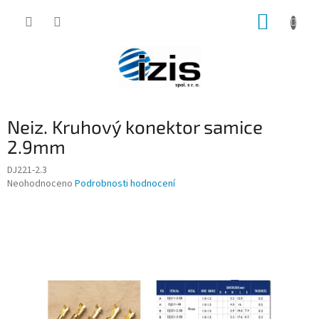
Přejít
NÁKUP
na
obsah
KOŠÍK
Neiz. Kruhový konektor samice
2.9mm
DJ221-2.3
Průměrné
Neohodnoceno
Podrobnosti hodnocení
hodnocení
produktu
je
0,0
z
5
hvězdiček.