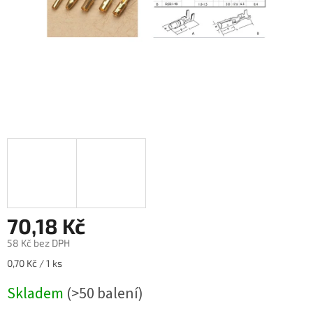
70,18 Kč
58 Kč bez DPH
Měrná
0,70 Kč / 1 ks
cena:
Skladem
(>50 balení)