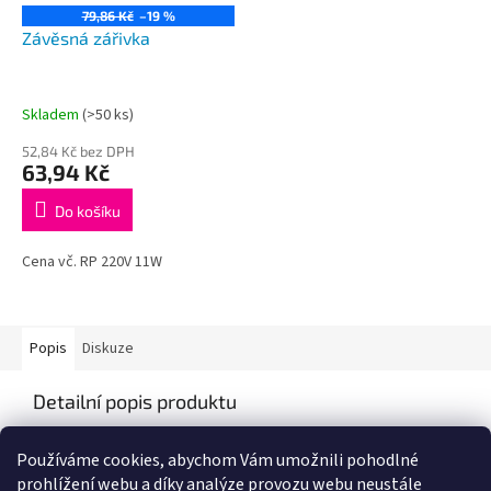
79,86 Kč
–19 %
Závěsná zářivka
Skladem
(>50 ks)
52,84 Kč bez DPH
63,94 Kč
Do košíku
Cena vč. RP 220V 11W
Popis
Diskuze
Detailní popis produktu
Popis produktu není dostupný
Používáme cookies, abychom Vám umožnili pohodlné
prohlížení webu a díky analýze provozu webu neustále