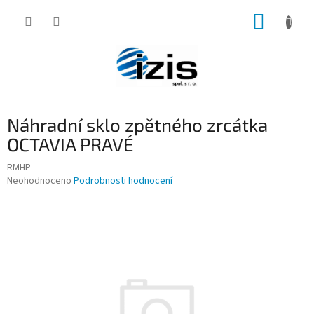
Přejít
NÁKUP
na
obsah
KOŠÍK
Náhradní sklo zpětného zrcátka
OCTAVIA PRAVÉ
RMHP
Průměrné
Neohodnoceno
Podrobnosti hodnocení
hodnocení
produktu
je
0,0
z
5
hvězdiček.