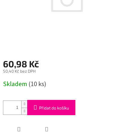
60,98 Kč
50,40 Kč bez DPH
Měrná
Skladem
(10 ks)
cena:
Přidat do košíku