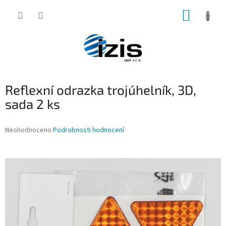
Přejít
NÁKUP
na
obsah
KOŠÍK
Reflexní odrazka trojúhelník, 3D,
sada 2 ks
Průměrné
Neohodnoceno
Podrobnosti hodnocení
hodnocení
produktu
je
0,0
z
5
hvězdiček.