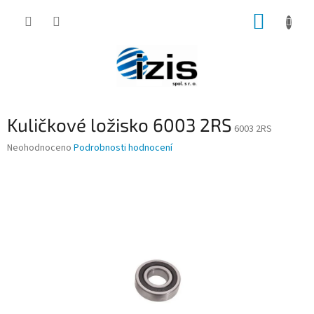
Přejít
NÁKUP
na
obsah
KOŠÍK
Kuličkové ložisko 6003 2RS
6003 2RS
Průměrné
Neohodnoceno
Podrobnosti hodnocení
hodnocení
produktu
je
0,0
z
5
hvězdiček.