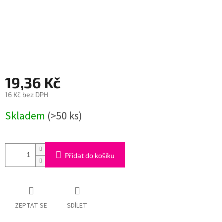
19,36 Kč
16 Kč bez DPH
Měrná
Skladem
(>50 ks)
cena:
Přidat do košíku
ZEPTAT SE
SDÍLET