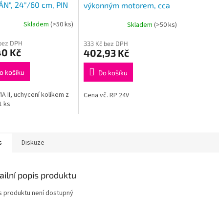
N", 24"/60 cm, PIN
výkonným motorem, cca
tér
11Bar, automatická
Skladem
(>50 ks)
Skladem
(>50 ks)
ochrana,24V
bez DPH
333 Kč bez DPH
40 Kč
402,93 Kč
o košíku
Do košíku
A II, uchycení kolíkem z
Cena vč. RP 24V
1 ks
s
Diskuze
ailní popis produktu
s produktu není dostupný