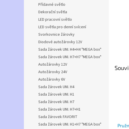
n
Přídavné světlo
e
Dekorační světla
l
LED pracovní světlo
LED světla pro denní svícení
Svorkovnice žárovky
Diodové autožárovky 12V
Sada žárovek UNI. H4+H4 "MEGA box"
Sada žárovek UNI. H7+H7 "MEGA box"
Autožárovky 12V
Souvi
Autožárovky 24V
Autožárovky 6V
Sada žárovek UNI. H4
Sada žárovek UNI. H1
Sada žárovek UNI. H7
Sada žárovek UNI. H7+H1
Sada žárovek FAVORIT
Sada žárovek UNI. H1+H7 "MEGA box"
Pružn