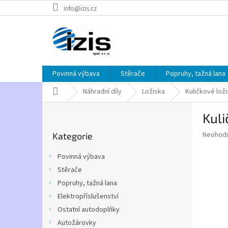
Přejít
info@izis.cz
na
obsah
Povinná výbava
Stěrače
Popruhy, tažná lana
Domů
Náhradní díly
Ložiska
Kuličkové lož
P
Kul
o
Přeskočit
s
Průměr
Neohod
Kategorie
kategorie
t
hodnoce
r
produkt
Povinná výbava
a
je
Stěrače
0,0
n
z
Popruhy, tažná lana
n
5
í
Elektropříslušenství
hvězdič
p
Ostatní autodoplňky
a
Autožárovky