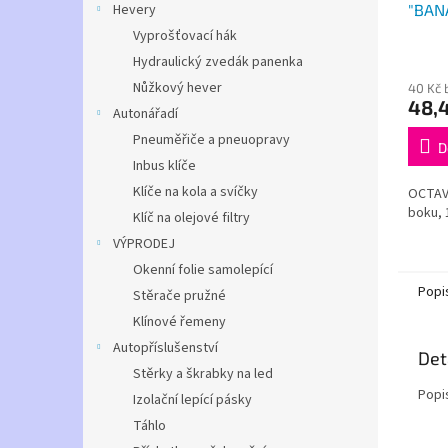
"BANÁ
Hevery
adap
Vyprošťovací hák
Hydraulický zvedák panenka
Nůžkový hever
40 Kč 
48,
Autonářadí
Pneuměřiče a pneuopravy
D
Inbus klíče
Klíče na kola a svíčky
OCTAVI
boku, 
Klíč na olejové filtry
VÝPRODEJ
Okenní folie samolepící
Popi
Stěrače pružné
Klínové řemeny
Autopříslušenství
Det
Stěrky a škrabky na led
Popi
Izolační lepící pásky
Táhlo