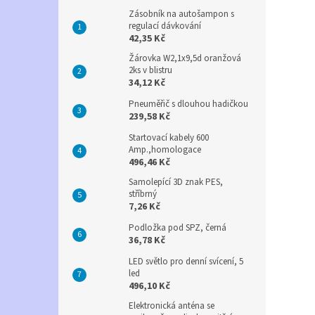
Zásobník na autošampon s
regulací dávkování
42,35 Kč
Žárovka W2,1x9,5d oranžová
2ks v blistru
34,12 Kč
Pneuměřič s dlouhou hadičkou
239,58 Kč
Startovací kabely 600
Amp.,homologace
496,46 Kč
Samolepící 3D znak PES,
stříbrný
7,26 Kč
Podložka pod SPZ, černá
36,78 Kč
LED světlo pro denní svícení, 5
led
496,10 Kč
Elektronická anténa se