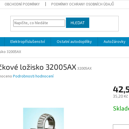
OBCHODNÍ PODMÍNKY
PODMÍNKY OCHRANY OSOBNÍCH ÚDAJŮ
HLEDAT
Elektropříslušenství
Ostatní autodoplňky
Autožárovky
isko 32005AX
ičkové ložisko 32005AX
32005AX
né
noceno
Podrobnosti hodnocení
ní
42,
u
35,20 Kč
Měrná
Skla
cena:
ek.