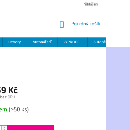
Přihlášení
NÁKUPNÍ
Prázdný košík
KOŠÍK
Hevery
Autonářadí
VÝPRODEJ
Autopříslušenství
59 Kč
 bez DPH
dem
(>50 ks)