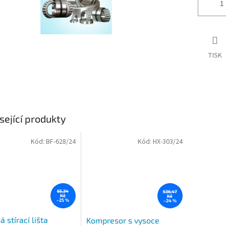
TISK
sející produkty
Kód:
BF-628/24
Kód:
HX-303/24
65,34
536,47
Kč
Kč
–25 %
–24 %
á stírací lišta
Kompresor s vysoce