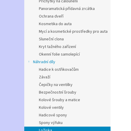
Příchytky na čalounění
Panoramatická přídavná zrcátka
Ochrana dveří
Kosmetika do auta
Mycí a kosmetické prostředky pro auta
Sluneční clona
Kryt tažného zařízení
Okenní folie samolepící
Náhradní díly
Hadice k ostřikovačům
Závaží
Čepičky na ventilky
Bezpečnostní šrouby
Kolové šrouby a matice
Kolové ventily
Hadicové spony
Spony výfuku
Ložiska