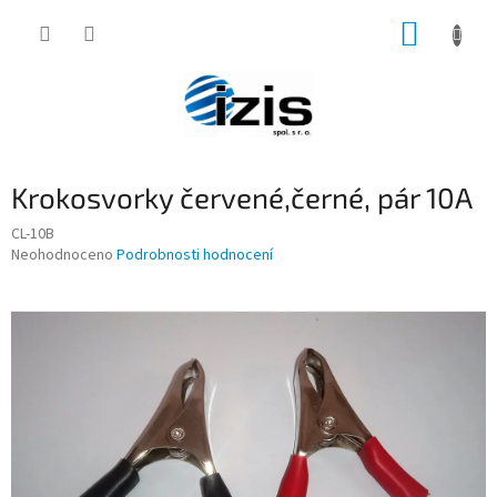
Přejít
NÁKUP
na
obsah
KOŠÍK
Krokosvorky červené,černé, pár 10A
CL-10B
Průměrné
Neohodnoceno
Podrobnosti hodnocení
hodnocení
produktu
je
0,0
z
5
hvězdiček.