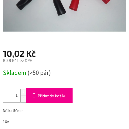
10,02 Kč
8,28 Kč bez DPH
Měrná
Skladem
(>50 pár)
cena:
Přidat do košíku
Délka 50mm
10A