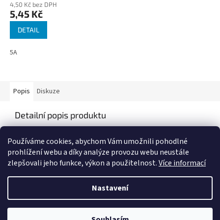
4,50 Kč bez DPH
5,45 Kč
DETAIL
5A
Popis
Diskuze
Detailní popis produktu
Popis produktu není dostupný
Používáme cookies, abychom Vám umožnili pohodlné
prohlížení webu a díky analýze provozu webu neustále
zlepšovali jeho funkce, výkon a použitelnost.
Více informací
Z
á
Nastavení
Vytvořil Shoptet
p
a
t
Souhlasím
Copyright 2026
IZIS Auto
. Všechna práva vyhrazena.