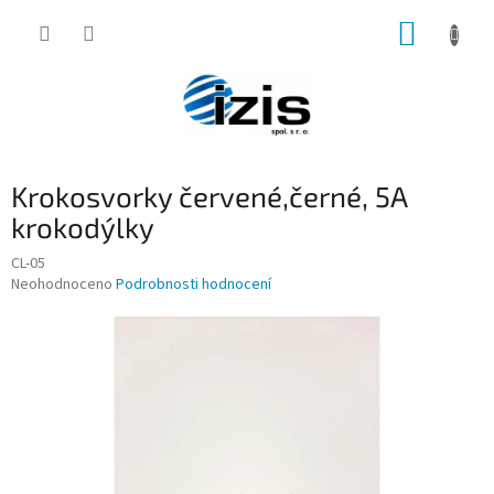
Přejít
NÁKUP
na
obsah
KOŠÍK
Krokosvorky červené,černé, 5A
krokodýlky
CL-05
Průměrné
Neohodnoceno
Podrobnosti hodnocení
hodnocení
produktu
je
0,0
z
5
hvězdiček.