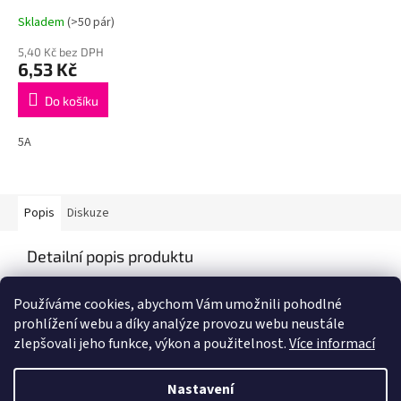
Skladem
(>50 pár)
5,40 Kč bez DPH
6,53 Kč
Do košíku
5A
Popis
Diskuze
Detailní popis produktu
Popis produktu není dostupný
Používáme cookies, abychom Vám umožnili pohodlné
prohlížení webu a díky analýze provozu webu neustále
zlepšovali jeho funkce, výkon a použitelnost.
Více informací
Z
á
Nastavení
Vytvořil Shoptet
p