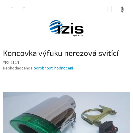
Přejít
NÁKUP
na
obsah
KOŠÍK
Koncovka výfuku nerezová svítící
YFX-212N
Průměrné
Neohodnoceno
Podrobnosti hodnocení
hodnocení
produktu
je
0,0
z
5
hvězdiček.