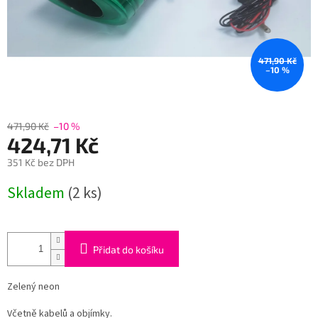
471,90 Kč
–10 %
471,90 Kč
–10 %
424,71 Kč
351 Kč bez DPH
Měrná
Skladem
(2 ks)
cena:
Přidat do košíku
Zelený neon
Včetně kabelů a objímky.