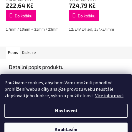
222,64 Kč
724,79 Kč
Do košíku
Do košíku
17mm / 19mm + 21mm / 23mm
12/24V 24 led, 154X24 mm
Popis
Diskuze
Detailní popis produktu
Popis produktu není dostupný
Používáme cookies, abychom Vám umožnili pohodlné
prohlížení webu a díky analýze provozu webu neustále
zlepšovali jeho funkce, výkon a použitelnost.
Více informací
Z
á
Nastavení
Vytvořil Shoptet
p
a
t
Souhlasím
Copyright 2026
IZIS Auto
. Všechna práva vyhrazena.