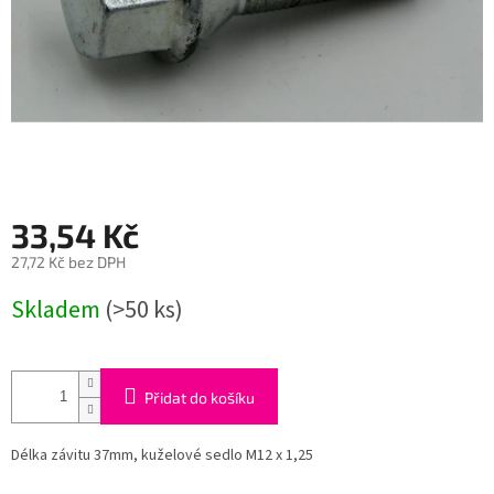
33,54 Kč
27,72 Kč bez DPH
Měrná
Skladem
(>50 ks)
cena:
Přidat do košíku
Délka závitu 37mm, kuželové sedlo M12 x 1,25