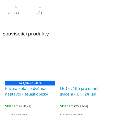
ZEPTAT SE
SDÍLET
Související produkty
243,94 Kč
–8 %
Klíč na kola se dvěma
LED světlo pro denní
nástavci - teleskopický
svícení - UNI 24 led
Skladem
(>50 ks)
Skladem
(25 sada)
184 Kč bez DPH
599 Kč bez DPH