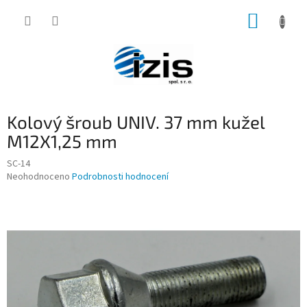
Přejít
NÁKUP
na
obsah
KOŠÍK
Kolový šroub UNIV. 37 mm kužel
M12X1,25 mm
SC-14
Průměrné
Neohodnoceno
Podrobnosti hodnocení
hodnocení
produktu
je
0,0
z
5
hvězdiček.