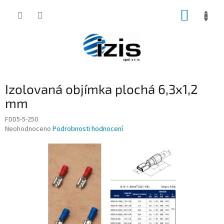
Přejít
NÁKUP
na
obsah
KOŠÍK
Izolovaná objímka plochá 6,3x1,2
mm
FDD5-5-250
Průměrné
Neohodnoceno
Podrobnosti hodnocení
hodnocení
produktu
je
0,0
z
5
hvězdiček.