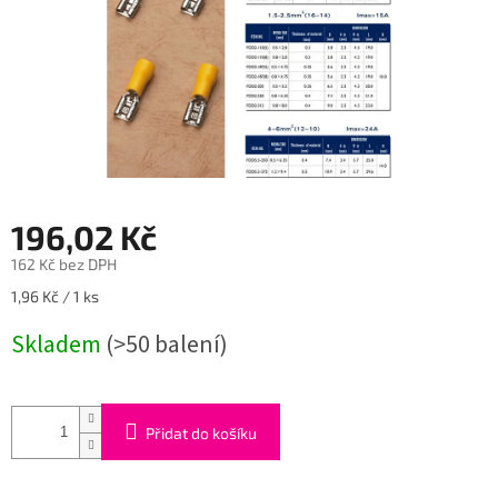
196,02 Kč
162 Kč bez DPH
Měrná
1,96 Kč / 1 ks
cena:
Skladem
(>50 balení)
Přidat do košíku