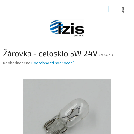
Přejít
NÁKUP
na
obsah
KOŠÍK
Žárovka - celosklo 5W 24V
ZA24-5B
Průměrné
Neohodnoceno
Podrobnosti hodnocení
hodnocení
produktu
je
0,0
z
5
hvězdiček.