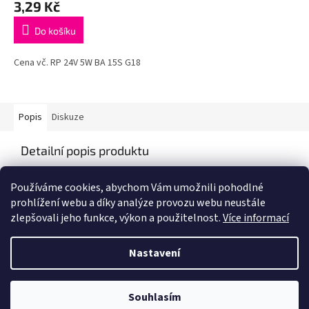
3,29 Kč
Do košíku
Cena vč. RP 24V 5W BA 15S G18
Popis
Diskuze
Detailní popis produktu
Popis produktu není dostupný
Používáme cookies, abychom Vám umožnili pohodlné
prohlížení webu a díky analýze provozu webu neustále
zlepšovali jeho funkce, výkon a použitelnost.
Více informací
Z
á
Nastavení
Vytvořil Shoptet
p
a
t
Souhlasím
Copyright 2026
IZIS Auto
. Všechna práva vyhrazena.
í