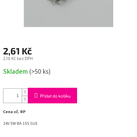
2,61 Kč
2,16 Kč bez DPH
Měrná
Skladem
(>50 ks)
cena:
Přidat do košíku
Cena vč. RP
24V 5W BA 15S G18