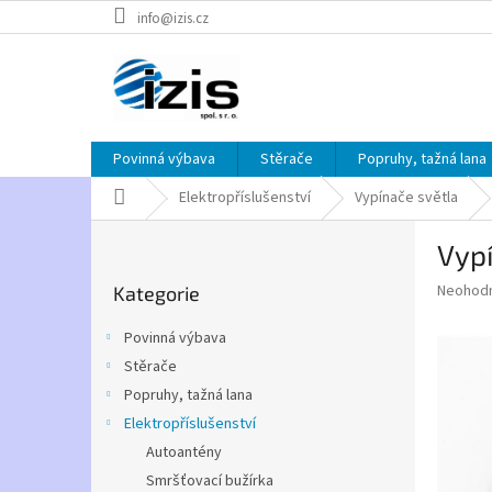
Přejít
info@izis.cz
na
obsah
Povinná výbava
Stěrače
Popruhy, tažná lana
Domů
Elektropříslušenství
Vypínače světla
P
Vypí
o
Přeskočit
s
Průměr
Neohod
Kategorie
kategorie
t
hodnoce
r
produkt
Povinná výbava
a
je
Stěrače
0,0
n
z
Popruhy, tažná lana
n
5
í
Elektropříslušenství
hvězdič
p
Autoantény
a
Smršťovací bužírka