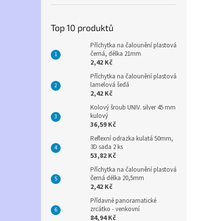
Top 10 produktů
Příchytka na čalounění plastová
černá, délka 21mm
2,42 Kč
Příchytka na čalounění plastová
lamelová šedá
2,42 Kč
Kolový šroub UNIV. silver 45 mm
kulový
36,59 Kč
Reflexní odrazka kulatá 50mm,
3D sada 2 ks
53,82 Kč
Příchytka na čalounění plastová
černá délka 20,5mm
2,42 Kč
Přídavné panoramatické
zrcátko - venkovní
84,94 Kč