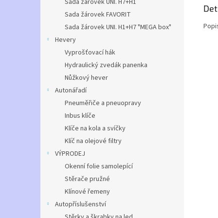
Sada žárovek UNI. H7+H1
Det
Sada žárovek FAVORIT
Popi
Sada žárovek UNI. H1+H7 "MEGA box"
Hevery
Vyprošťovací hák
Hydraulický zvedák panenka
Nůžkový hever
Autonářadí
Pneuměřiče a pneuopravy
Inbus klíče
Klíče na kola a svíčky
Klíč na olejové filtry
VÝPRODEJ
Okenní folie samolepící
Stěrače pružné
Klínové řemeny
Autopříslušenství
Stěrky a škrabky na led