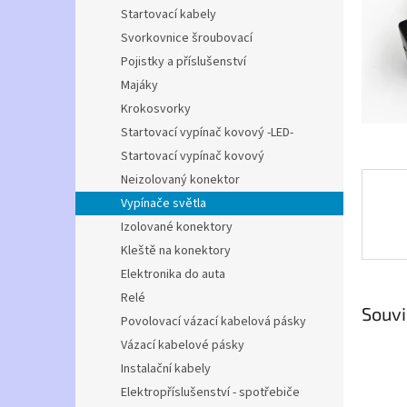
n
Startovací kabely
e
Svorkovnice šroubovací
l
Pojistky a příslušenství
Majáky
Krokosvorky
Startovací vypínač kovový -LED-
Startovací vypínač kovový
Neizolovaný konektor
Vypínače světla
Izolované konektory
Kleště na konektory
Elektronika do auta
Relé
Souvi
Povolovací vázací kabelová pásky
Vázací kabelové pásky
Instalační kabely
Elektropříslušenství - spotřebiče