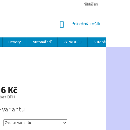
Přihlášení
NÁKUPNÍ
Prázdný košík
KOŠÍK
Hevery
Autonářadí
VÝPRODEJ
Autopříslušenství
96 Kč
 bez DPH
e variantu