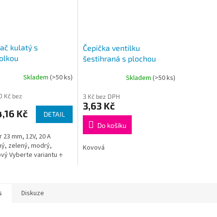
ač kulatý s
Čepička ventilku
olkou
šestihraná s plochou
hlavičkou
Skladem
(>50 ks)
Skladem
(>50 ks)
70 Kč bez
3 Kč bez DPH
3,63 Kč
,16 Kč
DETAIL
Do košíku
 23 mm, 12V, 20 A
ý, zelený, modrý,
Kovová
vý Vyberte variantu ↑
s
Diskuze