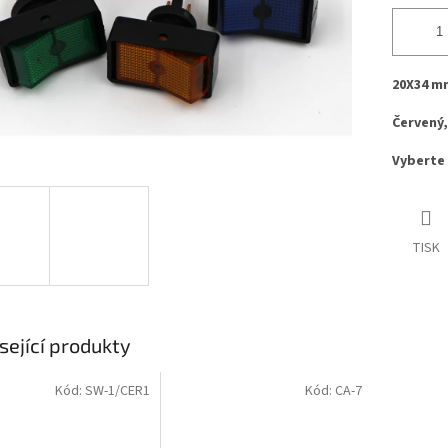
20X34 mm
Červený,
Vyberte 
TISK
sející produkty
Kód:
SW-1/CER1
Kód:
CA-7