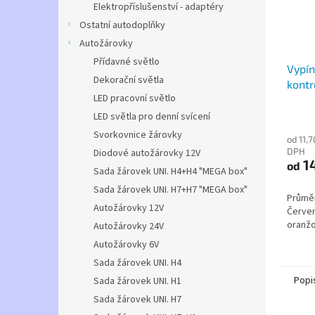
Elektropříslušenství - adaptéry
Ostatní autodoplňky
Autožárovky
Přídavné světlo
Vypín
Dekorační světla
kontr
LED pracovní světlo
LED světla pro denní svícení
Svorkovnice žárovky
od 11,
DPH
Diodové autožárovky 12V
14
od
Sada žárovek UNI. H4+H4 "MEGA box"
Sada žárovek UNI. H7+H7 "MEGA box"
Průměr
Autožárovky 12V
Červen
oranžo
Autožárovky 24V
Autožárovky 6V
Sada žárovek UNI. H4
Popi
Sada žárovek UNI. H1
Sada žárovek UNI. H7