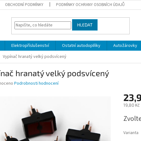
OBCHODNÍ PODMÍNKY
PODMÍNKY OCHRANY OSOBNÍCH ÚDAJŮ
HLEDAT
Elektropříslušenství
Ostatní autodoplňky
Autožárovky
Vypínač hranatý velký podsvícený
nač hranatý velký podsvícený
né
noceno
Podrobnosti hodnocení
ní
23,
u
19,80 Kč
Měrná
Zvolt
cena:
ek.
Varianta