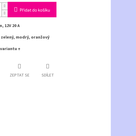
Přidat do košíku
, 12V 20 A
 zelený, modrý, oranžový
variantu ↑
ZEPTAT SE
SDÍLET