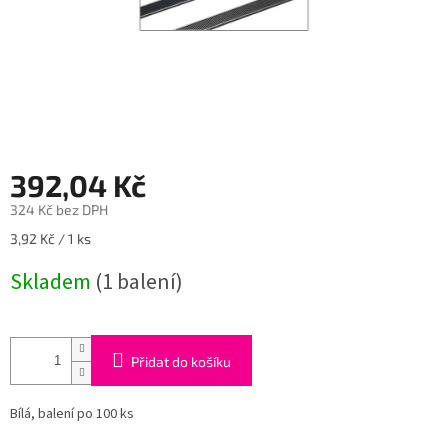
392,04 Kč
324 Kč bez DPH
Měrná
3,92 Kč / 1 ks
cena:
Skladem
(1 balení)
Přidat do košíku
Bílá, balení po 100 ks