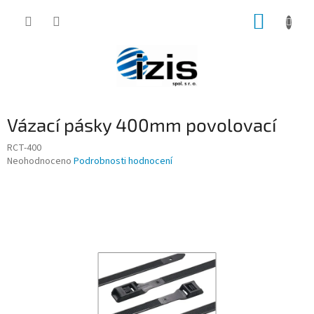
Přejít
NÁKUP
na
obsah
KOŠÍK
Vázací pásky 400mm povolovací
RCT-400
Průměrné
Neohodnoceno
Podrobnosti hodnocení
hodnocení
produktu
je
0,0
z
5
hvězdiček.