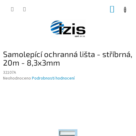
Přejít
NÁKUP
na
obsah
KOŠÍK
Samolepící ochranná lišta - stříbrná,
20m - 8,3x3mm
32107A
Průměrné
Neohodnoceno
Podrobnosti hodnocení
hodnocení
produktu
je
0,0
z
5
hvězdiček.