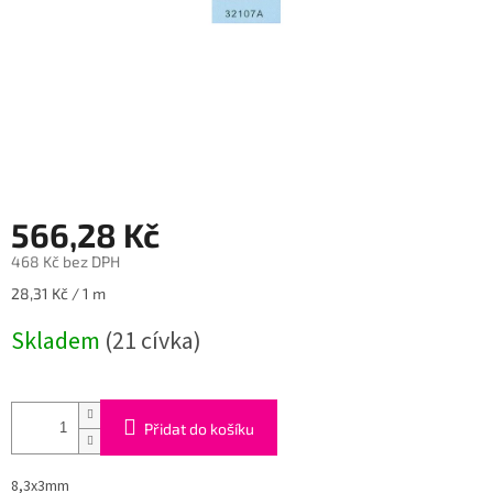
566,28 Kč
468 Kč bez DPH
Měrná
28,31 Kč / 1 m
cena:
Skladem
(21 cívka)
Přidat do košíku
8,3x3mm