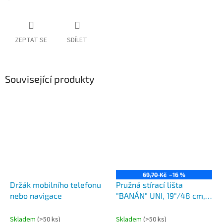
ZEPTAT SE
SDÍLET
Související produkty
69,70 Kč
–16 %
Držák mobilního telefonu
Pružná stírací lišta
nebo navigace
"BANÁN" UNI, 19"/48 cm,
HÁK adaptér
Skladem
(>50 ks)
Skladem
(>50 ks)