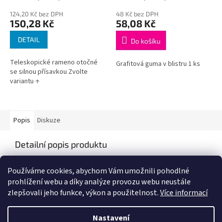
124,20 Kč bez DPH
48 Kč bez DPH
150,28 Kč
58,08 Kč
DETAIL
Do košíku
Teleskopické rameno otočné
Grafitová guma v blistru 1 ks
se silnou přísavkou Zvolte
variantu ↑
Popis
Diskuze
Detailní popis produktu
Popis produktu není dostupný
Používáme cookies, abychom Vám umožnili pohodlné
prohlížení webu a díky analýze provozu webu neustále
zlepšovali jeho funkce, výkon a použitelnost.
Více informací
Z
á
Nastavení
Vytvořil Shoptet