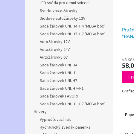
LED světla pro denní svícení
Svorkovnice žárovky
Diodové autožárovky 12V
Sada žárovek UNI. H4+H4 "MEGA box"
Pružn
Sada žárovek UNI. H7+H7 "MEGA box"
"BANÁ
Autožárovky 12V
HÁK 
Autožárovky 24V
Autožárovky 6V
48 Kč 
58,0
Sada žárovek UNI. H4
Sada žárovek UNI. H1
D
Sada žárovek UNI. H7
Sada žárovek UNI. H7+H1
Grafit
Sada žárovek FAVORIT
Sada žárovek UNI. H1+H7 "MEGA box"
Hevery
Popi
Vyprošťovací hák
Hydraulický zvedák panenka