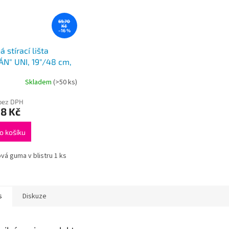
69,70
Kč
–16 %
á stírací lišta
N" UNI, 19"/48 cm,
adaptér
Skladem
(>50 ks)
bez DPH
8 Kč
o košíku
ová guma v blistru 1 ks
s
Diskuze