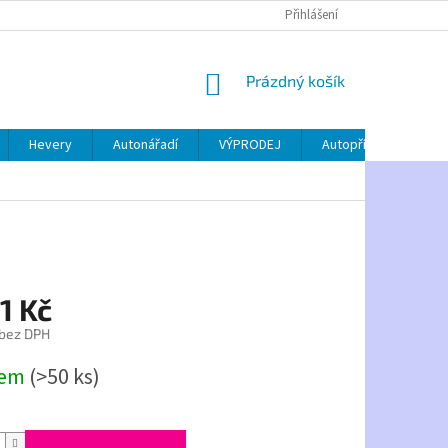
Přihlášení
NÁKUPNÍ
Prázdný košík
KOŠÍK
Hevery
Autonářadí
VÝPRODEJ
Autopříslušenství
1 Kč
 bez DPH
dem
(>50 ks)