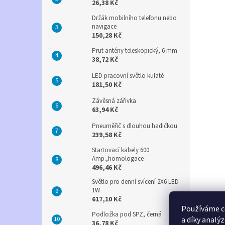
26,38 Kč
Držák mobilního telefonu nebo
navigace
150,28 Kč
Prut antény teleskopický, 6 mm
38,72 Kč
LED pracovní světlo kulaté
181,50 Kč
Závěsná zářivka
63,94 Kč
Pneuměřič s dlouhou hadičkou
239,58 Kč
Startovací kabely 600
Amp.,homologace
496,46 Kč
Světlo pro denní svícení 2X6 LED
1W
617,10 Kč
Používáme c
Podložka pod SPZ, černá
a díky analý
36,78 Kč