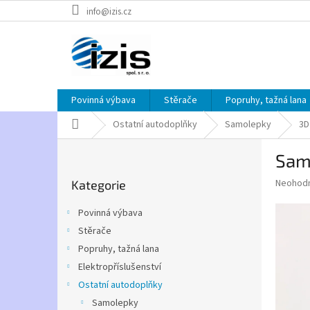
Přejít
info@izis.cz
na
obsah
Povinná výbava
Stěrače
Popruhy, tažná lana
Domů
Ostatní autodoplňky
Samolepky
3D
P
Sam
o
Přeskočit
s
Průměr
Neohod
Kategorie
kategorie
t
hodnoce
r
produkt
Povinná výbava
a
je
Stěrače
0,0
n
z
Popruhy, tažná lana
n
5
í
Elektropříslušenství
hvězdič
p
Ostatní autodoplňky
a
Samolepky