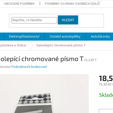
OBCHODNÍ PODMÍNKY
PODMÍNKY OCHRANY OSOBNÍCH ÚDAJŮ
HLEDAT
Elektropříslušenství
Ostatní autodoplňky
Autožárovky
 písmena a číslice
Samolepící chromované písmo T
olepící chromované písmo T
CL-130 T
né
noceno
Podrobnosti hodnocení
ní
18,5
u
15,30 Kč
Měrná
Skla
cena:
ek.